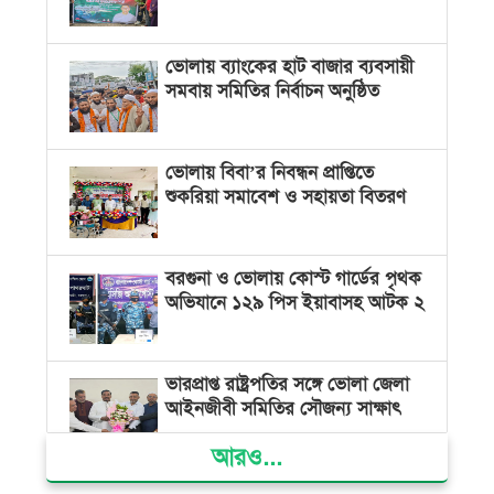
ভোলায় ব্যাংকের হাট বাজার ব্যবসায়ী
সমবায় সমিতির নির্বাচন অনুষ্ঠিত
ভোলায় বিবা’র নিবন্ধন প্রাপ্তিতে
শুকরিয়া সমাবেশ ও সহায়তা বিতরণ
বরগুনা ও ভোলায় কোস্ট গার্ডের পৃথক
অভিযানে ১২৯ পিস ইয়াবাসহ আটক ২
ভারপ্রাপ্ত রাষ্ট্রপতির সঙ্গে ভোলা জেলা
আইনজীবী সমিতির সৌজন্য সাক্ষাৎ
আরও...
দৌলতখানে জমি বিরোধে পরিবারকে