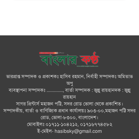
ঘরছাড়া, আদালতের নিষেধাজ্ঞা অমান্য
করে ঘর নির্মাণের অভিযোগ
মনপুরায় সংরক্ষিত বনাঞ্চলের খালে
বিষ দিয়ে মাছ ধরায় ৩ জেলে আটক
তজুমদ্দিনে চর মোজাম্মেলে চাঁদাবাজি
ও রাজনৈতিক চক্রান্তের অপচেষ্টার
বিরুদ্ধে সংবাদ সম্মেলন
ভারপ্রাপ্ত সম্পাদক ও প্রকাশকঃ হাসিব রহমান, নির্বাহী সম্পাদকঃ অমিতাভ
সবার সম্মিলিত প্রচেষ্টায় সুন্দর
অপু
বাংলাদেশ গড়তে চাই: প্রধানমন্ত্রী
ব্যবস্থাপনা সম্পাদকঃ ............., বার্তা সম্পাদক : জুন্নু রায়হানদক : জুন্নু
রায়হান
সাগর প্রিন্টার্স মহাজন পট্টি, সদর রোড ভোলা থেকে প্রকাশিত।
চিকিৎসক সমাজের পেশাগত
সম্পাদকীয়, বার্তা ও বাণিজ্যিক প্রধান কার্যালয়ঃ ৯০৩-০০,মহাজন পট্টি সদর
উৎকর্ষতার উজ্জ্বল দৃষ্টান্ত ড্যাব: ডা.
রোড, ভোলা-৮৩০০, বাংলাদেশ।
জুবাইদা
মোবাইলঃ ০১৭১১-১০৪২১২, ০১৭১৬৭৭৪৫৮২
ই-মেইল-
hasibsky@gmail.com