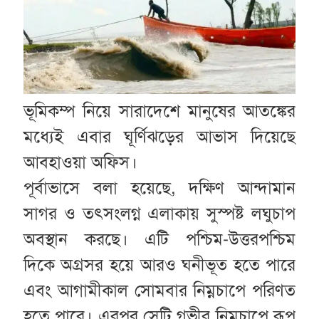
ভূমিকম্প নিয়ে সারাদেশে মানুষের আতঙ্কের
মধ্যেই এবার ঘূর্ণিঝড়ের আভাস দিয়েছে
আবহাওয়া অফিস।
পূর্বাভাসে বলা হয়েছে, দক্ষিণ আন্দামান
সাগর ও তৎসংলগ্ন এলাকায় সুস্পষ্ট লঘুচাপ
অবস্থান করছে। এটি পশ্চিম-উত্তরপশ্চিম
দিকে অগ্রসর হয়ে আরও ঘনীভূত হতে পারে
এবং আগামীকাল সোমবার নিম্নচাপে পরিণত
হতে পারে। এরপর সেটি গভীর নিম্নচাপে রূপ