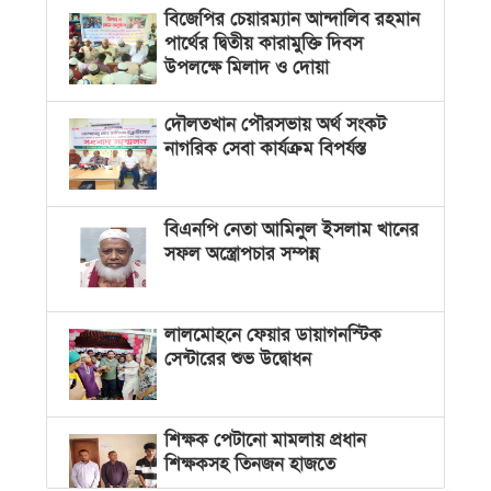
বিজেপির চেয়ারম্যান আন্দালিব রহমান
পার্থের দ্বিতীয় কারামুক্তি দিবস
উপলক্ষে মিলাদ ও দোয়া
দৌলতখান পৌরসভায় অর্থ সংকট
নাগরিক সেবা কার্যক্রম বিপর্যস্ত
বিএনপি নেতা আমিনুল ইসলাম খানের
সফল অস্ত্রোপচার সম্পন্ন
লালমোহনে ফেয়ার ডায়াগনস্টিক
সেন্টারের শুভ উদ্বোধন
শিক্ষক পেটানো মামলায় প্রধান
শিক্ষকসহ তিনজন হাজতে