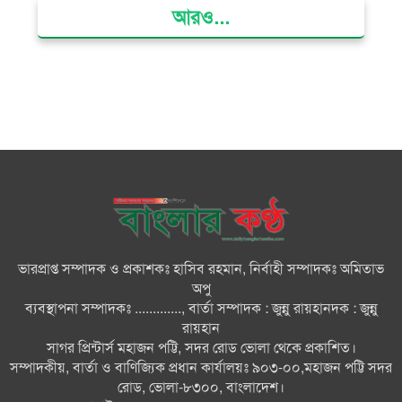
আরও...
ভোলায় মিথ্যা অপবাদের বিচার
দাবিতে মানববন্ধন ও বিক্ষোভ
গ্যাস সংকট, ভুতুড়ে বিদ্যুৎ বিল ও
দ্রব্যমূল্য বৃদ্ধির প্রতিবাদে ভোলায় ১১
দলীয় ঐক্যের প্রধানমন্ত্রী বরাবর
স্মারকলিপি প্রদান
ভারত জুলাই শহীদদের অসম্মান
করেছে: রিজভী
ভারপ্রাপ্ত সম্পাদক ও প্রকাশকঃ হাসিব রহমান, নির্বাহী সম্পাদকঃ অমিতাভ
অপু
জাতিসংঘে জুলাই গণঅভ্যুত্থান দিবস
ব্যবস্থাপনা সম্পাদকঃ ............., বার্তা সম্পাদক : জুন্নু রায়হানদক : জুন্নু
পালিত
রায়হান
সাগর প্রিন্টার্স মহাজন পট্টি, সদর রোড ভোলা থেকে প্রকাশিত।
সম্পাদকীয়, বার্তা ও বাণিজ্যিক প্রধান কার্যালয়ঃ ৯০৩-০০,মহাজন পট্টি সদর
জুলাইয়ে সড়কে ঝরল ৪১৬ প্রাণ,
রোড, ভোলা-৮৩০০, বাংলাদেশ।
মোটরসাইকেলে সর্বাধিক মৃত্যু