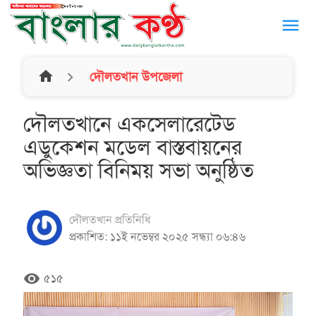
menu
home
দৌলতখান উপজেলা
দৌলতখানে একসেলারেটেড
এডুকেশন মডেল বাস্তবায়নের
অভিজ্ঞতা বিনিময় সভা অনুষ্ঠিত
দৌলতখান প্রতিনিধি
প্রকাশিত: ১১ই নভেম্বর ২০২৫ সন্ধ্যা ০৬:৪৬
remove_red_eye
৫১৫