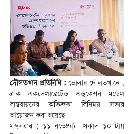
দৌলতখান প্রতিনিধি :
ভোলার দৌলতখানে ,
ব্রাক একসেলারেটেড এডুকেশন মডেল
বাস্তবায়নের অভিজ্ঞতা বিনিময় সভার
আয়োজন করা হয়েছে।
মঙ্গলবার ( ১১ নভেম্বর) সকাল ১০ টায়