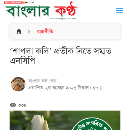
menu
home
রাজনীতি
‘শাপলা কলি’ প্রতীক নিতে সম্মত
এনসিপি
বাংলার কণ্ঠ ডেস্ক
প্রকাশিত: ২রা নভেম্বর ২০২৫ বিকাল ০৫:০১
remove_red_eye
৩৩৪