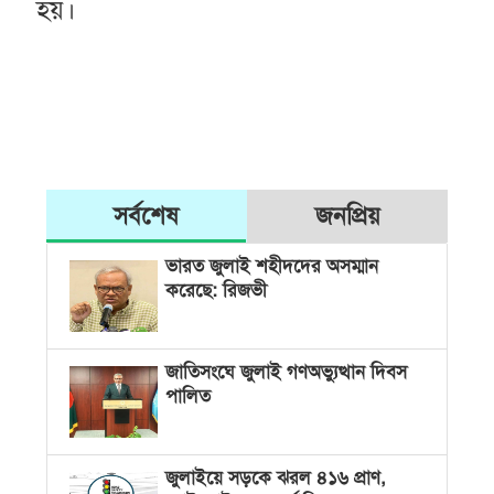
হয়।
সর্বশেষ
জনপ্রিয়
ভারত জুলাই শহীদদের অসম্মান
করেছে: রিজভী
জাতিসংঘে জুলাই গণঅভ্যুত্থান দিবস
পালিত
জুলাইয়ে সড়কে ঝরল ৪১৬ প্রাণ,