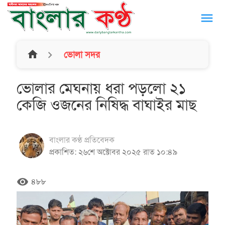
menu
home
ভোলা সদর
ভোলার মেঘনায় ধরা পড়লো ২১
কেজি ওজনের নিষিদ্ধ বাঘাইর মাছ
বাংলার কণ্ঠ প্রতিবেদক
প্রকাশিত: ২৬শে অক্টোবর ২০২৫ রাত ১০:৪৯
remove_red_eye
৪৮৮