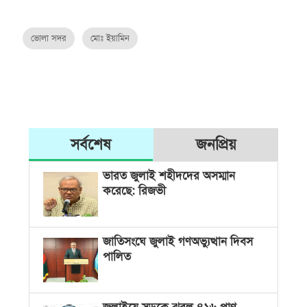
ভোলা সদর
মোঃ ইয়ামিন
সর্বশেষ
জনপ্রিয়
ভারত জুলাই শহীদদের অসম্মান
করেছে: রিজভী
জাতিসংঘে জুলাই গণঅভ্যুত্থান দিবস
পালিত