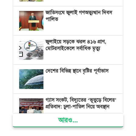
জাতিসংঘে জুলাই গণঅভ্যুত্থান দিবস
পালিত
জুলাইয়ে সড়কে ঝরল ৪১৬ প্রাণ,
মোটরসাইকেলে সর্বাধিক মৃত্যু
দেশের বিভিন্ন স্থানে বৃষ্টির পূর্বাভাস
গ্যাস সংকট, বিদ্যুতের ‘ভূতুড়ে বিলের’
প্রতিবাদ: চুলা-পাতিল নিয়ে অবস্থান
আরও...
ক্ষমতার কেন্দ্র গণভবন থেকে রক্তাক্ত
গণঅভ্যুত্থানের স্মৃতি জাদুঘর