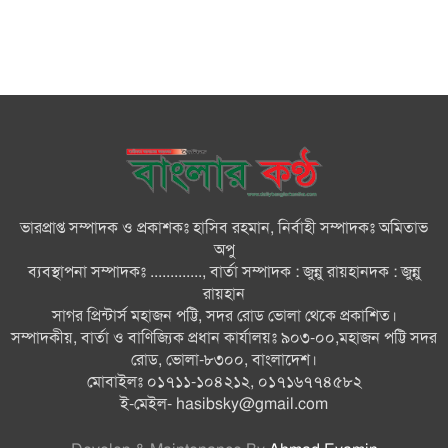
জুলাই গণ-অভ্যুত্থান দিবসে ভোলায়
৩০০ রোগীকে বিনামূল্যে চিকিৎসাসেবা
ভোলায় ১১ দলীয় জোটের বিক্ষোভ
সমাবেশ ও গণমিছিল
ভারপ্রাপ্ত সম্পাদক ও প্রকাশকঃ হাসিব রহমান, নির্বাহী সম্পাদকঃ অমিতাভ
বোরহানউদ্দিনে কিশোরীকে সংঘবদ্ধ
অপু
ধর্ষণ ও ভিডিও ধারণ ও ছড়িয়ে
ব্যবস্থাপনা সম্পাদকঃ ............., বার্তা সম্পাদক : জুন্নু রায়হানদক : জুন্নু
দেওয়ার অভিযোগ তিন জন গ্রেপ্তার,
রায়হান
থানায় মামলা
সাগর প্রিন্টার্স মহাজন পট্টি, সদর রোড ভোলা থেকে প্রকাশিত।
সম্পাদকীয়, বার্তা ও বাণিজ্যিক প্রধান কার্যালয়ঃ ৯০৩-০০,মহাজন পট্টি সদর
ভোলায় নানা আয়োজনে জুলাই
রোড, ভোলা-৮৩০০, বাংলাদেশ।
গণঅভ্যুত্থান দিবস পালন
মোবাইলঃ ০১৭১১-১০৪২১২, ০১৭১৬৭৭৪৫৮২
ই-মেইল-
hasibsky@gmail.com