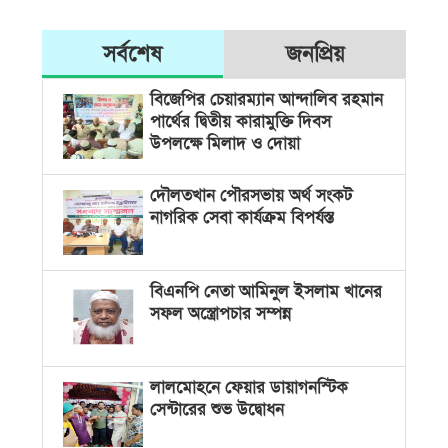
সর্বশেষ
জনপ্রিয়
বিজেপির চেয়ারম্যান আন্দালিব রহমান
পার্থের দ্বিতীয় কারামুক্তি দিবস
উপলক্ষে মিলাদ ও দোয়া
দৌলতখান পৌরসভায় অর্থ সংকট
নাগরিক সেবা কার্যক্রম বিপর্যস্ত
বিএনপি নেতা আমিনুল ইসলাম খানের
সফল অস্ত্রোপচার সম্পন্ন
লালমোহনে ফেয়ার ডায়াগনস্টিক
সেন্টারের শুভ উদ্বোধন