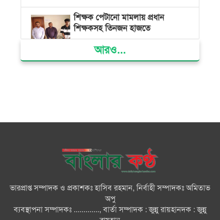
শিক্ষক পেটানো মামলায় প্রধান
শিক্ষকসহ তিনজন হাজতে
আরও...
ভোলায় মিথ্যা অপবাদের বিচার
দাবিতে মানববন্ধন ও বিক্ষোভ
গ্যাস সংকট, ভুতুড়ে বিদ্যুৎ বিল ও
দ্রব্যমূল্য বৃদ্ধির প্রতিবাদে ভোলায় ১১
দলীয় ঐক্যের প্রধানমন্ত্রী বরাবর
স্মারকলিপি প্রদান
ভারত জুলাই শহীদদের অসম্মান
করেছে: রিজভী
ভারপ্রাপ্ত সম্পাদক ও প্রকাশকঃ হাসিব রহমান, নির্বাহী সম্পাদকঃ অমিতাভ
অপু
জাতিসংঘে জুলাই গণঅভ্যুত্থান দিবস
ব্যবস্থাপনা সম্পাদকঃ ............., বার্তা সম্পাদক : জুন্নু রায়হানদক : জুন্নু
পালিত