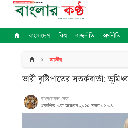
বাংলাদেশ
বিশ্ব
রাজনীতি
অর্থনীতি
home
home
জাতীয়
ভারী বৃষ্টিপাতের সতর্কবার্তা: ভূমিধ
বাংলার কণ্ঠ ডেস্ক
প্রকাশিত: ৩রা অক্টোবর ২০২৫ সন্ধ্যা ০৬:৩৪