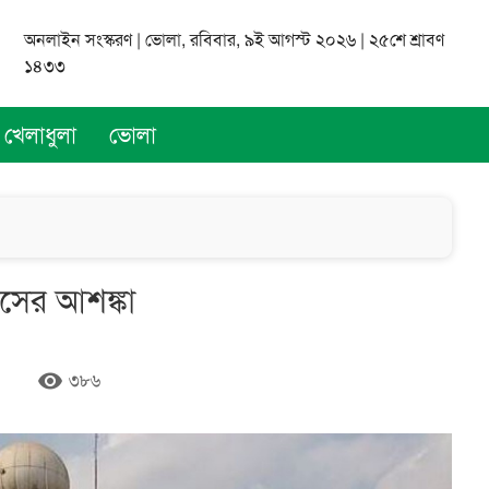
অনলাইন সংস্করণ | ভোলা, রবিবার, ৯ই আগস্ট ২০২৬ | ২৫শে শ্রাবণ
১৪৩৩
খেলাধুলা
ভোলা
্বসের আশঙ্কা
remove_red_eye
৩৮৬