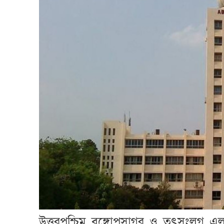
উত্তরপশ্চিম বঙ্গোপসাগর ও তৎসংলগ্ন এল