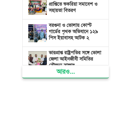
প্রাপ্তিতে শুকরিয়া সমাবেশ ও
সহায়তা বিতরণ
বরগুনা ও ভোলায় কোস্ট
গার্ডের পৃথক অভিযানে ১২৯
পিস ইয়াবাসহ আটক ২
ভারপ্রাপ্ত রাষ্ট্রপতির সঙ্গে ভোলা
জেলা আইনজীবী সমিতির
সৌজন্য সাক্ষাৎ
আরও...
দৌলতখানে জমি বিরোধে
পরিবারকে ঘরছাড়া,
আদালতের নিষেধাজ্ঞা অমান্য
করে ঘর নির্মাণের অভিযোগ
মনপুরায় সংরক্ষিত বনাঞ্চলের
খালে বিষ দিয়ে মাছ ধরায় ৩
জেলে আটক