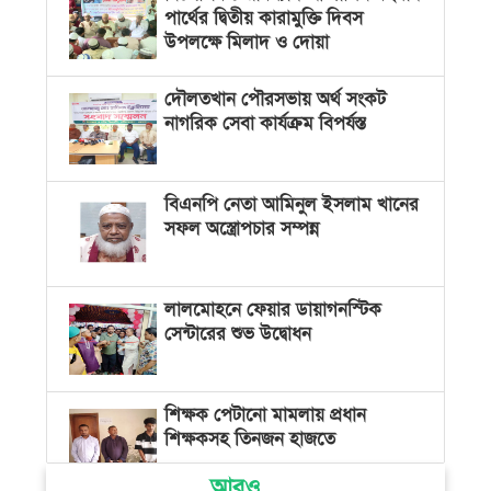
পার্থের দ্বিতীয় কারামুক্তি দিবস
উপলক্ষে মিলাদ ও দোয়া
দৌলতখান পৌরসভায় অর্থ সংকট
নাগরিক সেবা কার্যক্রম বিপর্যস্ত
বিএনপি নেতা আমিনুল ইসলাম খানের
সফল অস্ত্রোপচার সম্পন্ন
লালমোহনে ফেয়ার ডায়াগনস্টিক
সেন্টারের শুভ উদ্বোধন
শিক্ষক পেটানো মামলায় প্রধান
শিক্ষকসহ তিনজন হাজতে
আরও...