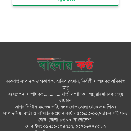
ভোলায় মিথ্যা অপবাদের বিচার
দাবিতে মানববন্ধন ও বিক্ষোভ
গ্যাস সংকট, ভুতুড়ে বিদ্যুৎ বিল ও
দ্রব্যমূল্য বৃদ্ধির প্রতিবাদে ভোলায় ১১
দলীয় ঐক্যের প্রধানমন্ত্রী বরাবর
স্মারকলিপি প্রদান
ভারত জুলাই শহীদদের অসম্মান
করেছে: রিজভী
ভারপ্রাপ্ত সম্পাদক ও প্রকাশকঃ হাসিব রহমান, নির্বাহী সম্পাদকঃ অমিতাভ
অপু
জাতিসংঘে জুলাই গণঅভ্যুত্থান দিবস
ব্যবস্থাপনা সম্পাদকঃ ............., বার্তা সম্পাদক : জুন্নু রায়হানদক : জুন্নু
পালিত
রায়হান
সাগর প্রিন্টার্স মহাজন পট্টি, সদর রোড ভোলা থেকে প্রকাশিত।
সম্পাদকীয়, বার্তা ও বাণিজ্যিক প্রধান কার্যালয়ঃ ৯০৩-০০,মহাজন পট্টি সদর
জুলাইয়ে সড়কে ঝরল ৪১৬ প্রাণ,
রোড, ভোলা-৮৩০০, বাংলাদেশ।
মোটরসাইকেলে সর্বাধিক মৃত্যু
মোবাইলঃ ০১৭১১-১০৪২১২, ০১৭১৬৭৭৪৫৮২