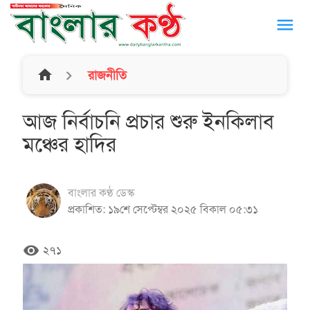
menu
home
রাজনীতি
আজ নির্বাচনি প্রচার শুরু ইনকিলাব
মঞ্চের হাদির
বাংলার কণ্ঠ ডেস্ক
প্রকাশিত: ১৯শে সেপ্টেম্বর ২০২৫ বিকাল ০৫:৩১
remove_red_eye
২৭১