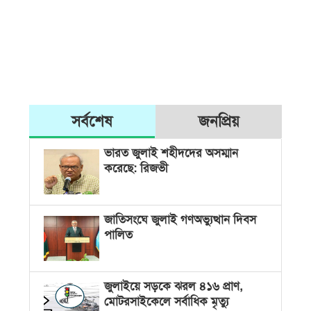
সর্বশেষ
জনপ্রিয়
ভারত জুলাই শহীদদের অসম্মান
করেছে: রিজভী
জাতিসংঘে জুলাই গণঅভ্যুত্থান দিবস
পালিত
জুলাইয়ে সড়কে ঝরল ৪১৬ প্রাণ,
মোটরসাইকেলে সর্বাধিক মৃত্যু