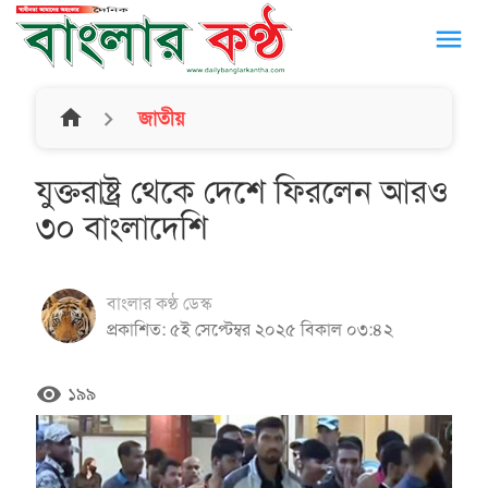
menu
home
জাতীয়
যুক্তরাষ্ট্র থেকে দেশে ফিরলেন আরও
৩০ বাংলাদেশি
বাংলার কণ্ঠ ডেস্ক
প্রকাশিত: ৫ই সেপ্টেম্বর ২০২৫ বিকাল ০৩:৪২
remove_red_eye
১৯৯