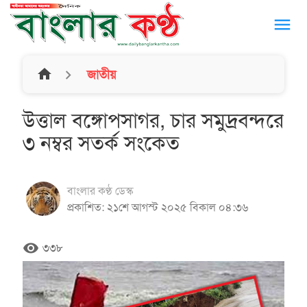
menu
home
জাতীয়
উত্তাল বঙ্গোপসাগর, চার সমুদ্রবন্দরে
৩ নম্বর সতর্ক সংকেত
বাংলার কণ্ঠ ডেস্ক
প্রকাশিত: ২১শে আগস্ট ২০২৫ বিকাল ০৪:৩৬
remove_red_eye
৩৩৮