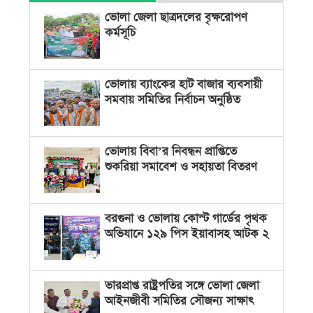
ভোলা জেলা ছাত্রদলের বৃক্ষরোপণ
কর্মসূচি
ভোলায় ব্যাংকের হাট বাজার ব্যবসায়ী
সমবায় সমিতির নির্বাচন অনুষ্ঠিত
ভোলায় বিবা’র নিবন্ধন প্রাপ্তিতে
শুকরিয়া সমাবেশ ও সহায়তা বিতরণ
বরগুনা ও ভোলায় কোস্ট গার্ডের পৃথক
অভিযানে ১২৯ পিস ইয়াবাসহ আটক ২
ভারপ্রাপ্ত রাষ্ট্রপতির সঙ্গে ভোলা জেলা
আইনজীবী সমিতির সৌজন্য সাক্ষাৎ