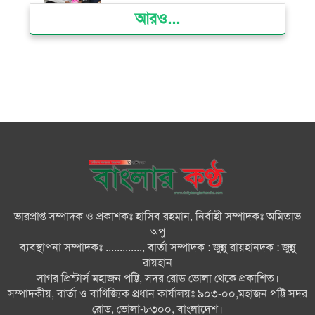
আরও...
দৌলতখানে জমি বিরোধে পরিবারকে
ঘরছাড়া, আদালতের নিষেধাজ্ঞা অমান্য
করে ঘর নির্মাণের অভিযোগ
মনপুরায় সংরক্ষিত বনাঞ্চলের খালে
বিষ দিয়ে মাছ ধরায় ৩ জেলে আটক
তজুমদ্দিনে চর মোজাম্মেলে চাঁদাবাজি
ও রাজনৈতিক চক্রান্তের অপচেষ্টার
বিরুদ্ধে সংবাদ সম্মেলন
ভারপ্রাপ্ত সম্পাদক ও প্রকাশকঃ হাসিব রহমান, নির্বাহী সম্পাদকঃ অমিতাভ
সবার সম্মিলিত প্রচেষ্টায় সুন্দর
অপু
বাংলাদেশ গড়তে চাই: প্রধানমন্ত্রী
ব্যবস্থাপনা সম্পাদকঃ ............., বার্তা সম্পাদক : জুন্নু রায়হানদক : জুন্নু
রায়হান
সাগর প্রিন্টার্স মহাজন পট্টি, সদর রোড ভোলা থেকে প্রকাশিত।
চিকিৎসক সমাজের পেশাগত
সম্পাদকীয়, বার্তা ও বাণিজ্যিক প্রধান কার্যালয়ঃ ৯০৩-০০,মহাজন পট্টি সদর
উৎকর্ষতার উজ্জ্বল দৃষ্টান্ত ড্যাব: ডা.
রোড, ভোলা-৮৩০০, বাংলাদেশ।
জুবাইদা