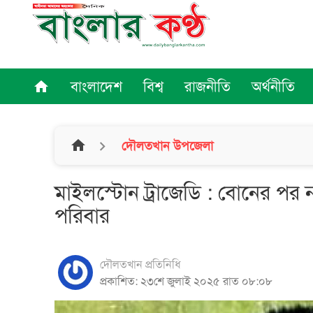
বাংলাদেশ
বিশ্ব
রাজনীতি
অর্থনীতি
home
home
দৌলতখান উপজেলা
মাইলস্টোন ট্রাজেডি : বোনের পর 
পরিবার
দৌলতখান প্রতিনিধি
প্রকাশিত: ২৩শে জুলাই ২০২৫ রাত ০৮:০৮