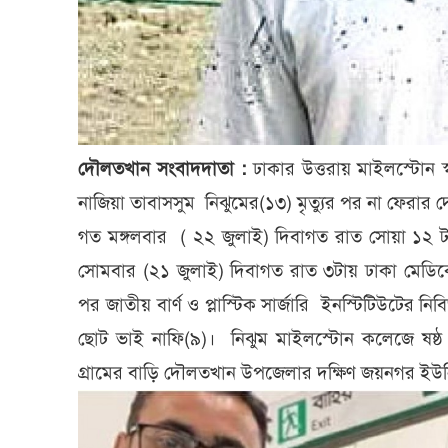
দৌলতখান সংবাদদাতা :
ঢাকার উত্তরায় মাইলস্টোন স্ক
নাজিয়া তাবাসসুম নিঝুমের(১৩) মৃত্যুর পর না ফেরার
গত মঙ্গলবার ( ২২ জুলাই) দিবাগত রাত সোয়া ১২ ট
সোমবার (২১ জুলাই) দিবাগত রাত ৩টায় ঢাকা মেডিকেলে
পর জাতীয় বার্ণ ও প্লাস্টিক সার্জারি ইনস্টিটিউটের নি
ছোট ভাই নাফি(৯)। নিঝুম মাইলস্টোন কলেজে ষষ্ঠ এবং 
গ্রামের বাড়ি দৌলতখান উপজেলার দক্ষিণ জয়নগর ইউনিয়