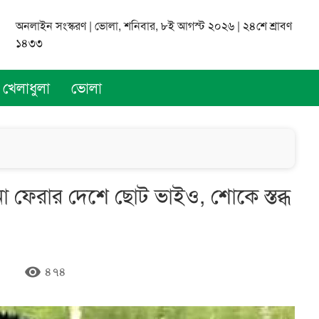
অনলাইন সংস্করণ | ভোলা, শনিবার, ৮ই আগস্ট ২০২৬ | ২৪শে শ্রাবণ
১৪৩৩
খেলাধুলা
ভোলা
না ফেরার দেশে ছোট ভাইও, শোকে স্তব্ধ
remove_red_eye
৪৭৪