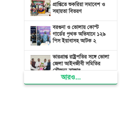
প্রাপ্তিতে শুকরিয়া সমাবেশ ও
সহায়তা বিতরণ
বরগুনা ও ভোলায় কোস্ট
গার্ডের পৃথক অভিযানে ১২৯
পিস ইয়াবাসহ আটক ২
ভারপ্রাপ্ত রাষ্ট্রপতির সঙ্গে ভোলা
জেলা আইনজীবী সমিতির
সৌজন্য সাক্ষাৎ
আরও...
দৌলতখানে জমি বিরোধে
পরিবারকে ঘরছাড়া,
আদালতের নিষেধাজ্ঞা অমান্য
করে ঘর নির্মাণের অভিযোগ
মনপুরায় সংরক্ষিত বনাঞ্চলের
খালে বিষ দিয়ে মাছ ধরায় ৩
জেলে আটক