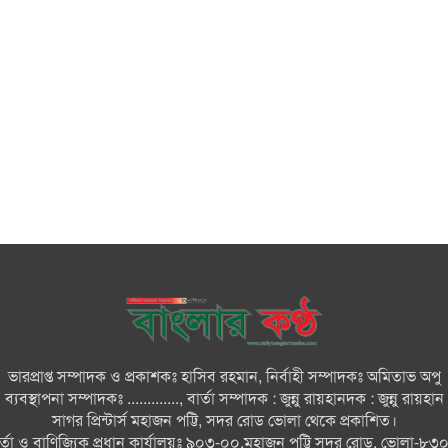
ভারপ্রাপ্ত সম্পাদক ও প্রকাশকঃ হাসিব রহমান, নির্বাহী সম্পাদকঃ অমিতাভ অপু
ব্যবস্থাপনা সম্পাদকঃ ............., বার্তা সম্পাদক : জুন্নু রায়হানদক : জুন্নু রায়হান
সাগর প্রিন্টার্স মহাজন পট্টি, সদর রোড ভোলা থেকে প্রকাশিত।
ার্তা ও বাণিজ্যিক প্রধান কার্যালয়ঃ ৯০৩-০০,মহাজন পট্টি সদর রোড, ভোলা-৮৩