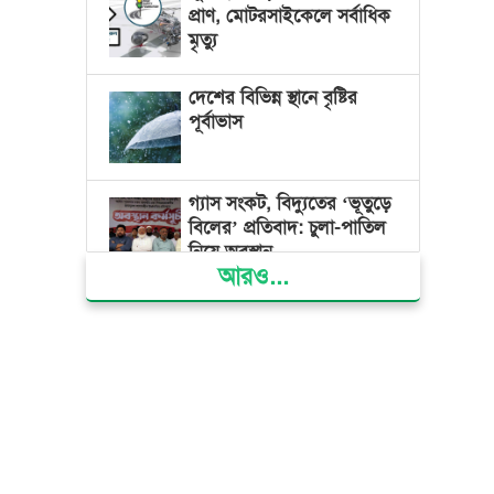
প্রাণ, মোটরসাইকেলে সর্বাধিক
মৃত্যু
দেশের বিভিন্ন স্থানে বৃষ্টির
পূর্বাভাস
গ্যাস সংকট, বিদ্যুতের ‘ভূতুড়ে
বিলের’ প্রতিবাদ: চুলা-পাতিল
নিয়ে অবস্থান
আরও...
ক্ষমতার কেন্দ্র গণভবন থেকে
রক্তাক্ত গণঅভ্যুত্থানের স্মৃতি
জাদুঘর
জুলাই গণ-অভ্যুত্থান দিবসে
ভোলায় ৩০০ রোগীকে
বিনামূল্যে চিকিৎসাসেবা