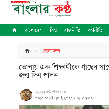
বাংলাদেশ
বিশ্ব
রাজনীতি
অর্থনীতি
home
home
ভোলা সদর
ভোলায় এক শিক্ষার্থীকে গাছের সাথে
জন্ম দিন পালন
বাংলার কণ্ঠ প্রতিবেদক
প্রকাশিত: ৮ই জুলাই ২০২৫ সন্ধ্যা ০৭:০২