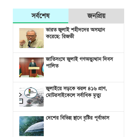
সর্বশেষ
জনপ্রিয়
ভারত জুলাই শহীদদের অসম্মান
করেছে: রিজভী
জাতিসংঘে জুলাই গণঅভ্যুত্থান দিবস
পালিত
জুলাইয়ে সড়কে ঝরল ৪১৬ প্রাণ,
মোটরসাইকেলে সর্বাধিক মৃত্যু
দেশের বিভিন্ন স্থানে বৃষ্টির পূর্বাভাস