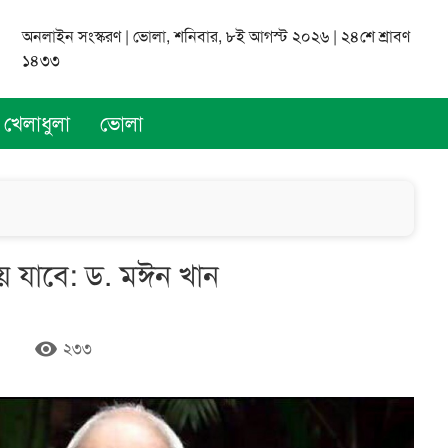
অনলাইন সংস্করণ | ভোলা, শনিবার, ৮ই আগস্ট ২০২৬ | ২৪শে শ্রাবণ
১৪৩৩
খেলাধুলা
ভোলা
 হয়ে যাবে: ড. মঈন খান
remove_red_eye
২৩৩