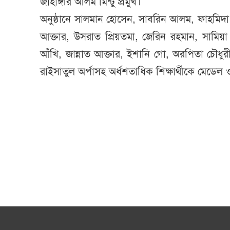
জাহাঙ্গীর আলম মিন্টু প্রমুখ।
অনুষ্ঠানে সালমান হোসেন, সাবরিন আলম, ফাহমিদা 
আক্তার, উসরাত প্রিয়তমা, জেরিন রহমান, সামিয়
আঁখি, জান্নাত আক্তার, ইশানি গো, অরপিতা চৌধ
রাইসাতুল অর্পাসহ অর্ধশতাধিক শিক্ষার্থীকে মেডে