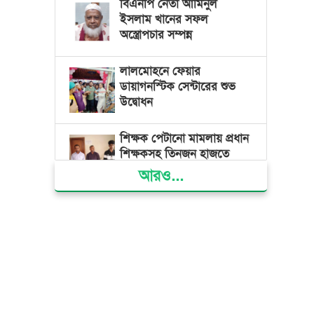
বিএনপি নেতা আমিনুল
ইসলাম খানের সফল
অস্ত্রোপচার সম্পন্ন
লালমোহনে ফেয়ার
ডায়াগনস্টিক সেন্টারের শুভ
উদ্বোধন
শিক্ষক পেটানো মামলায় প্রধান
শিক্ষকসহ তিনজন হাজতে
আরও...
ভোলায় মিথ্যা অপবাদের বিচার
দাবিতে মানববন্ধন ও বিক্ষোভ
গ্যাস সংকট, ভুতুড়ে বিদ্যুৎ
বিল ও দ্রব্যমূল্য বৃদ্ধির
প্রতিবাদে ভোলায় ১১ দলীয়
ঐক্যের প্রধানমন্ত্রী বরাবর