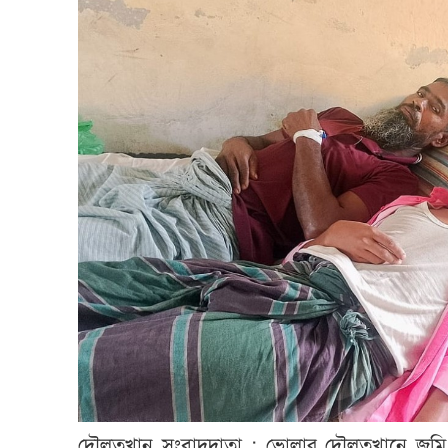
দৌলতখান সংবাদদাতা : ভোলার দৌলতখানে জমি নি