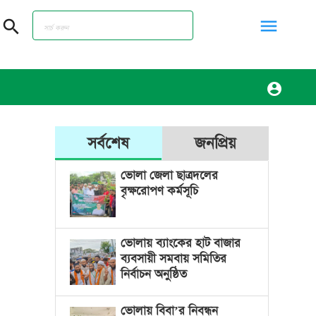
menu
search
account_circle
সর্বশেষ
জনপ্রিয়
ভোলা জেলা ছাত্রদলের
বৃক্ষরোপণ কর্মসূচি
ভোলায় ব্যাংকের হাট বাজার
ব্যবসায়ী সমবায় সমিতির
নির্বাচন অনুষ্ঠিত
ভোলায় বিবা’র নিবন্ধন