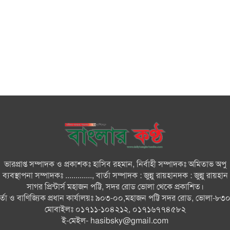
ভারপ্রাপ্ত সম্পাদক ও প্রকাশকঃ হাসিব রহমান, নির্বাহী সম্পাদকঃ অমিতাভ অপু
ব্যবস্থাপনা সম্পাদকঃ ............., বার্তা সম্পাদক : জুন্নু রায়হানদক : জুন্নু রায়হান
সাগর প্রিন্টার্স মহাজন পট্টি, সদর রোড ভোলা থেকে প্রকাশিত।
ার্তা ও বাণিজ্যিক প্রধান কার্যালয়ঃ ৯০৩-০০,মহাজন পট্টি সদর রোড, ভোলা-৮৩
মোবাইলঃ ০১৭১১-১০৪২১২, ০১৭১৬৭৭৪৫৮২
ই-মেইল-
hasibsky@gmail.com