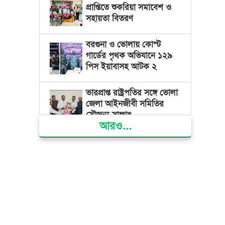
প্রাপ্তিতে শুকরিয়া সমাবেশ ও
সহায়তা বিতরণ
বরগুনা ও ভোলায় কোস্ট
গার্ডের পৃথক অভিযানে ১২৯
পিস ইয়াবাসহ আটক ২
ভারপ্রাপ্ত রাষ্ট্রপতির সঙ্গে ভোলা
জেলা আইনজীবী সমিতির
সৌজন্য সাক্ষাৎ
আরও...
দৌলতখানে জমি বিরোধে
পরিবারকে ঘরছাড়া,
আদালতের নিষেধাজ্ঞা অমান্য
করে ঘর নির্মাণের অভিযোগ
মনপুরায় সংরক্ষিত বনাঞ্চলের
খালে বিষ দিয়ে মাছ ধরায় ৩
জেলে আটক