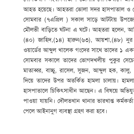
আহত হয়েছে। আহতরা ভোলা সদর হাসপাতাল ও দৌলত
সোমবার (৭এপ্রিল ) সকাল সাড়ে আটটায় উপজেলার
মৌলভী বাড়িতে ঘটনা এ ঘটে। আহতরা হলেন, আন
(৪০) জাহিদ,(১৪) হারুন(৬৩), আয়শা,(৪৮) ন
ওয়ার্ডের আব্দুল খালেক গংদের সাথে তাদের ১ 
সোমবার সকালে তাদের ভোগদখলীয় পুকুর সেচের 
মাতাব্বর, বাচ্চু, রাসেল, সুজন, আব্দুল হক, কাল
দিয়ে তাদের উপর অতর্কিত হামলা চালায়। হা
হাসপাতালে চিকিৎসাধীন আছেন। এ বিষয়ে অভিযুক
পাওয়া যায়নি। দৌলতখান থানার ভারখাপ্ত কর্মকর্
পেলে আইনানুগ ব্যবস্থা গ্রহণ করা হবে।