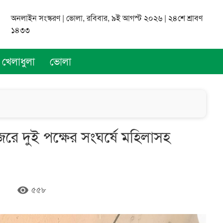
অনলাইন সংস্করণ | ভোলা, রবিবার, ৯ই আগস্ট ২০২৬ | ২৪শে শ্রাবণ
১৪৩৩
খেলাধুলা
ভোলা
ে দুই পক্ষের সংঘর্ষে মহিলাসহ
remove_red_eye
৫৫৮