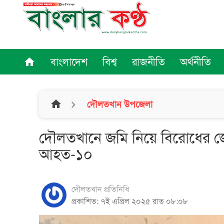
বাংলাদেশ
বিশ্ব
রাজনীতি
অর্থনীতি
home
home
দৌলতখান উপজেলা
দৌলতখানে জমি নিয়ে বিরোধের জের
আহত-১০
দৌলতখান প্রতিনিধি
প্রকাশিত: ৭ই এপ্রিল ২০২৫ রাত ০৮:০৮