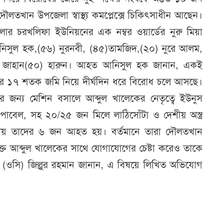
খান উপজেলা স্বাস্থ্য কমপ্লেক্সে চিকিৎসাধীন আছেন।
 চরখলিফা ইউনিয়নের এক নম্বর ওয়ার্ডের নুরু মিয়া
িসুল হক,(৫৬) নুরনবী, (৪৫)তামজিদ,(২০) নুরে আলম,
ুর জাহান(৫০) হারুন। আহত আনিসুল হক জানান, একই
একর ১৭ শতক জমি নিয়ে দীর্ঘদিন ধরে বিরোধ চলে আসছে।
জন্য মেশিন বসালে আব্দুল খালেকের নেতৃত্বে ইউনুস
ু, পাবেল, সহ ২০/২৫ জন মিলে লাঠিসোঁটা ও দেশীয় অস্ত্র
মলায় তাদের ৬ জন আহত হয়। বর্তমানে তারা দৌলতখান
্ত আব্দুল খালেকের সাথে যোগাযোগের চেষ্টা করেও তাকে
তা (ওসি) জিল্লুর রহমান জানান, এ বিষয়ে লিখিত অভিযোগ