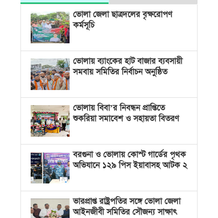
ভোলা জেলা ছাত্রদলের বৃক্ষরোপণ
কর্মসূচি
ভোলায় ব্যাংকের হাট বাজার ব্যবসায়ী
সমবায় সমিতির নির্বাচন অনুষ্ঠিত
ভোলায় বিবা’র নিবন্ধন প্রাপ্তিতে
শুকরিয়া সমাবেশ ও সহায়তা বিতরণ
বরগুনা ও ভোলায় কোস্ট গার্ডের পৃথক
অভিযানে ১২৯ পিস ইয়াবাসহ আটক ২
ভারপ্রাপ্ত রাষ্ট্রপতির সঙ্গে ভোলা জেলা
আইনজীবী সমিতির সৌজন্য সাক্ষাৎ