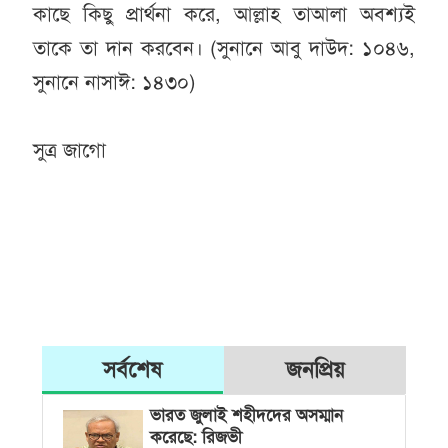
কাছে কিছু প্রার্থনা করে, আল্লাহ তাআলা অবশ্যই
তাকে তা দান করবেন। (সুনানে আবু দাউদ: ১০৪৬,
সুনানে নাসাঈ: ১৪৩০)
সুত্র জাগো
সর্বশেষ
জনপ্রিয়
ভারত জুলাই শহীদদের অসম্মান
করেছে: রিজভী