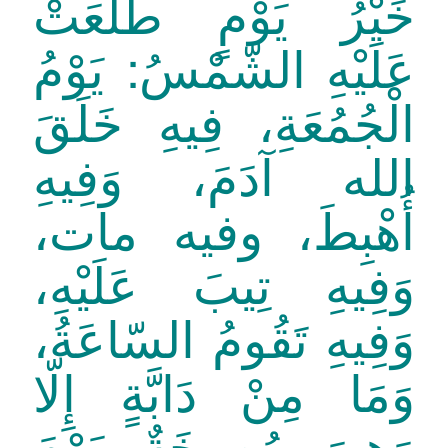
خَيْرُ يَوْمٍ طَلَعَتْ
عَلَيْهِ الشّمْسُ: يَوْمُ
الْجُمُعَةِ، فِيهِ خَلَقَ
الله آدَمَ، وَفِيهِ
أُهْبِطَ، وفيه مات،
وَفِيهِ تِيبَ عَلَيْهِ،
وَفِيهِ تَقُومُ السّاعَةُ،
وَمَا مِنْ دَابَّةٍ إِلّا