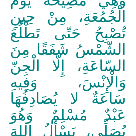
وَهِيَ مُصِيخَةٌ يَوْمَ
الْجُمُعَةِ، مِنْ حِينِ
تُصْبِحُ حَتّى تَطْلُعَ
الشّمْسُ شَفَقًا مِنَ
السّاعَةِ، إِلّا الْجِنّ
وَالْإِنْسَ، وَفِيهِ
سَاعَةٌ لا يُصَادِفُهَا
عَبْدٌ مُسْلِمٌ وَهُوَ
يُصَلِّي، يَسْأَلُ اللهَ