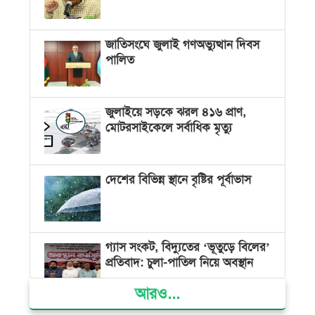
জাতিসংঘে জুলাই গণঅভ্যুত্থান দিবস
পালিত
জুলাইয়ে সড়কে ঝরল ৪১৬ প্রাণ,
মোটরসাইকেলে সর্বাধিক মৃত্যু
দেশের বিভিন্ন স্থানে বৃষ্টির পূর্বাভাস
গ্যাস সংকট, বিদ্যুতের ‘ভূতুড়ে বিলের’
প্রতিবাদ: চুলা-পাতিল নিয়ে অবস্থান
আরও...
ক্ষমতার কেন্দ্র গণভবন থেকে রক্তাক্ত