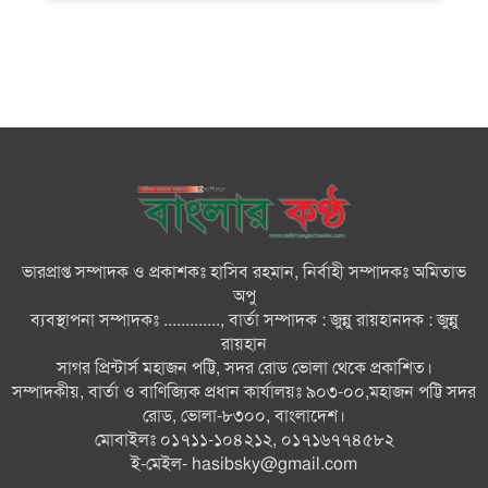
গণঅভ্যুত্থানের স্মৃতি জাদুঘর
জুলাই গণ-অভ্যুত্থান দিবসে ভোলায়
৩০০ রোগীকে বিনামূল্যে চিকিৎসাসেবা
ভোলায় ১১ দলীয় জোটের বিক্ষোভ
সমাবেশ ও গণমিছিল
ভারপ্রাপ্ত সম্পাদক ও প্রকাশকঃ হাসিব রহমান, নির্বাহী সম্পাদকঃ অমিতাভ
বোরহানউদ্দিনে কিশোরীকে সংঘবদ্ধ
অপু
ধর্ষণ ও ভিডিও ধারণ ও ছড়িয়ে
ব্যবস্থাপনা সম্পাদকঃ ............., বার্তা সম্পাদক : জুন্নু রায়হানদক : জুন্নু
দেওয়ার অভিযোগ তিন জন গ্রেপ্তার,
রায়হান
থানায় মামলা
সাগর প্রিন্টার্স মহাজন পট্টি, সদর রোড ভোলা থেকে প্রকাশিত।
সম্পাদকীয়, বার্তা ও বাণিজ্যিক প্রধান কার্যালয়ঃ ৯০৩-০০,মহাজন পট্টি সদর
ভোলায় নানা আয়োজনে জুলাই
রোড, ভোলা-৮৩০০, বাংলাদেশ।
গণঅভ্যুত্থান দিবস পালন
মোবাইলঃ ০১৭১১-১০৪২১২, ০১৭১৬৭৭৪৫৮২
ই-মেইল-
hasibsky@gmail.com