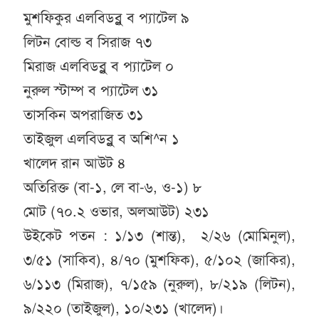
মুশফিকুর এলবিডব্লু ব প্যাটেল ৯
লিটন বোল্ড ব সিরাজ ৭৩
মিরাজ এলবিডব্লু ব প্যাটেল ০
নুরুল স্টাম্প ব প্যাটেল ৩১
তাসকিন অপরাজিত ৩১
তাইজুল এলবিডব্লু ব অশি^ন ১
খালেদ রান আউট ৪
অতিরিক্ত (বা-১, লে বা-৬, ও-১) ৮
মোট (৭০.২ ওভার, অলআউট) ২৩১
উইকেট পতন : ১/১৩ (শান্ত), ২/২৬ (মোমিনুল),
৩/৫১ (সাকিব), ৪/৭০ (মুশফিক), ৫/১০২ (জাকির),
৬/১১৩ (মিরাজ), ৭/১৫৯ (নুরুল), ৮/২১৯ (লিটন),
৯/২২০ (তাইজুল), ১০/২৩১ (খালেদ)।