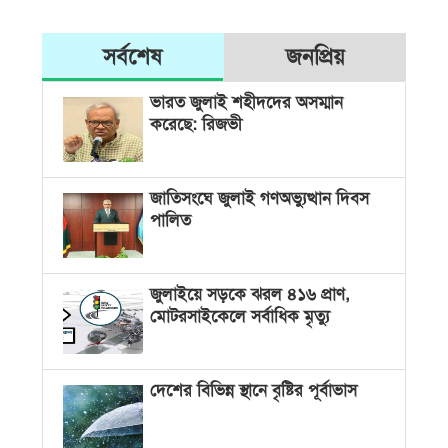
সর্বশেষ
জনপ্রিয়
ভারত জুলাই শহীদদের অসম্মান
করেছে: রিজভী
জাতিসংঘে জুলাই গণঅভ্যুত্থান দিবস
পালিত
জুলাইয়ে সড়কে ঝরল ৪১৬ প্রাণ,
মোটরসাইকেলে সর্বাধিক মৃত্যু
দেশের বিভিন্ন স্থানে বৃষ্টির পূর্বাভাস