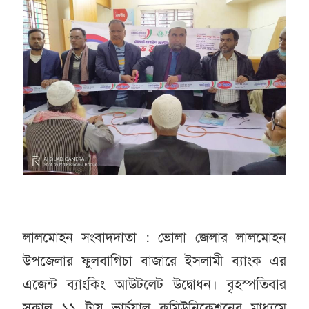
লালমোহন সংবাদদাতা : ভোলা জেলার লালমোহন
উপজেলার ফুলবাগিচা বাজারে ইসলামী ব্যাংক এর
এজেন্ট ব্যাংকিং আউটলেট উদ্বোধন। বৃহস্পতিবার
সকাল ১১ টায় ভার্চুয়াল কমিউনিকেশনের মাধ্যমে