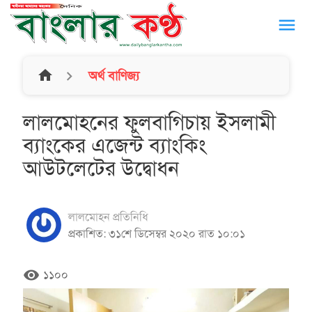
menu
home
অর্থ বাণিজ্য
লালমোহনের ফুলবাগিচায় ইসলামী
ব্যাংকের এজেন্ট ব্যাংকিং
আউটলেটের উদ্বোধন
লালমোহন প্রতিনিধি
প্রকাশিত: ৩১শে ডিসেম্বর ২০২০ রাত ১০:০১
remove_red_eye
১১০০