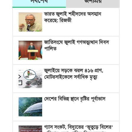
সর্বশেষ
জনপ্রিয়
ভারত জুলাই শহীদদের অসম্মান
করেছে: রিজভী
জাতিসংঘে জুলাই গণঅভ্যুত্থান দিবস
পালিত
জুলাইয়ে সড়কে ঝরল ৪১৬ প্রাণ,
মোটরসাইকেলে সর্বাধিক মৃত্যু
দেশের বিভিন্ন স্থানে বৃষ্টির পূর্বাভাস
গ্যাস সংকট, বিদ্যুতের ‘ভূতুড়ে বিলের’