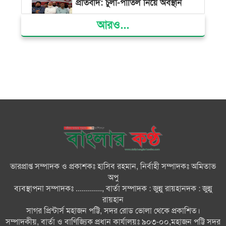
প্রতিবাদ: চুলা-পাতিল নিয়ে অবস্থান
আরও...
ক্ষমতার কেন্দ্র গণভবন থেকে রক্তাক্ত
গণঅভ্যুত্থানের স্মৃতি জাদুঘর
জুলাই গণ-অভ্যুত্থান দিবসে ভোলায়
৩০০ রোগীকে বিনামূল্যে চিকিৎসাসেবা
ভোলায় ১১ দলীয় জোটের বিক্ষোভ
সমাবেশ ও গণমিছিল
ভারপ্রাপ্ত সম্পাদক ও প্রকাশকঃ হাসিব রহমান, নির্বাহী সম্পাদকঃ অমিতাভ
বোরহানউদ্দিনে কিশোরীকে সংঘবদ্ধ
অপু
ধর্ষণ ও ভিডিও ধারণ ও ছড়িয়ে
ব্যবস্থাপনা সম্পাদকঃ ............., বার্তা সম্পাদক : জুন্নু রায়হানদক : জুন্নু
দেওয়ার অভিযোগ তিন জন গ্রেপ্তার,
রায়হান
থানায় মামলা
সাগর প্রিন্টার্স মহাজন পট্টি, সদর রোড ভোলা থেকে প্রকাশিত।
সম্পাদকীয়, বার্তা ও বাণিজ্যিক প্রধান কার্যালয়ঃ ৯০৩-০০,মহাজন পট্টি সদর
ভোলায় নানা আয়োজনে জুলাই