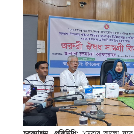
চরফ্যাশন প্রতিনিধি:
"সেবার আলো ঘরে ঘর