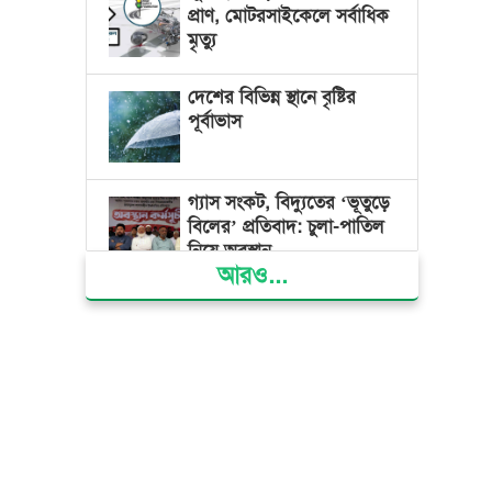
প্রাণ, মোটরসাইকেলে সর্বাধিক
মৃত্যু
দেশের বিভিন্ন স্থানে বৃষ্টির
পূর্বাভাস
গ্যাস সংকট, বিদ্যুতের ‘ভূতুড়ে
বিলের’ প্রতিবাদ: চুলা-পাতিল
নিয়ে অবস্থান
আরও...
ক্ষমতার কেন্দ্র গণভবন থেকে
রক্তাক্ত গণঅভ্যুত্থানের স্মৃতি
জাদুঘর
জুলাই গণ-অভ্যুত্থান দিবসে
ভোলায় ৩০০ রোগীকে
বিনামূল্যে চিকিৎসাসেবা