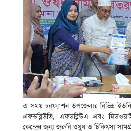
এ সময় চরফ্যাশন উপজেলার বিভিন্ন ইউনিয়ন 
এফডব্লিউভি, এফডব্লিউএ এবং মিডওয়া
কেন্দ্রের জন্য জরুরি ওষুধ ও চিকিৎসা সামগ