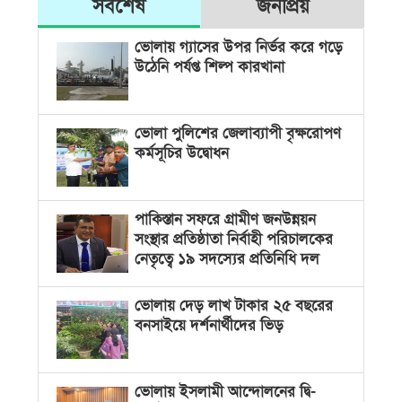
সর্বশেষ
জনপ্রিয়
ভোলায় গ্যাসের উপর নির্ভর করে গড়ে
উঠেনি পর্যপ্ত শিল্প কারখানা
ভোলা পুলিশের জেলাব্যাপী বৃক্ষরোপণ
কর্মসূচির উদ্বোধন
পাকিস্তান সফরে গ্রামীণ জনউন্নয়ন
সংস্থার প্রতিষ্ঠাতা নির্বাহী পরিচালকের
নেতৃত্বে ১৯ সদস্যের প্রতিনিধি দল
ভোলায় দেড় লাখ টাকার ২৫ বছরের
বনসাইয়ে দর্শনার্থীদের ভিড়
ভোলায় ইসলামী আন্দোলনের দ্বি-