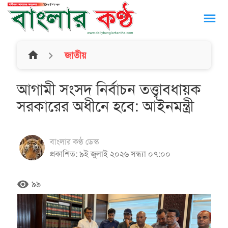
menu
home
জাতীয়
আগামী সংসদ নির্বাচন তত্ত্বাবধায়ক
সরকারের অধীনে হবে: আইনমন্ত্রী
বাংলার কণ্ঠ ডেস্ক
প্রকাশিত: ৯ই জুলাই ২০২৬ সন্ধ্যা ০৭:০০
remove_red_eye
৯৯