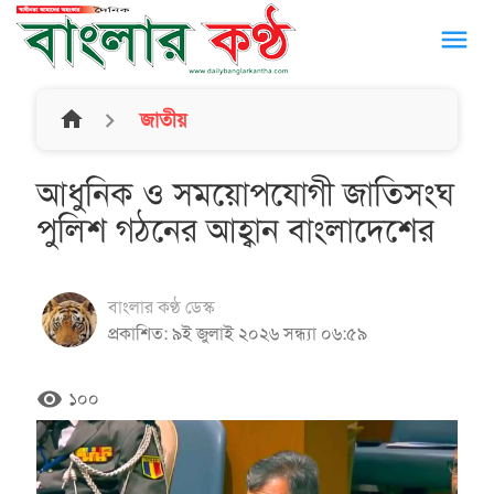
menu
home
জাতীয়
আধুনিক ও সময়োপযোগী জাতিসংঘ
পুলিশ গঠনের আহ্বান বাংলাদেশের
বাংলার কণ্ঠ ডেস্ক
প্রকাশিত: ৯ই জুলাই ২০২৬ সন্ধ্যা ০৬:৫৯
remove_red_eye
১০০