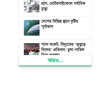
প্রাণ, মোটরসাইকেলে সর্বাধিক
মৃত্যু
দেশের বিভিন্ন স্থানে বৃষ্টির
পূর্বাভাস
গ্যাস সংকট, বিদ্যুতের ‘ভূতুড়ে
বিলের’ প্রতিবাদ: চুলা-পাতিল
নিয়ে অবস্থান
আরও...
ক্ষমতার কেন্দ্র গণভবন থেকে
রক্তাক্ত গণঅভ্যুত্থানের স্মৃতি
জাদুঘর
জুলাই গণ-অভ্যুত্থান দিবসে
ভোলায় ৩০০ রোগীকে
বিনামূল্যে চিকিৎসাসেবা