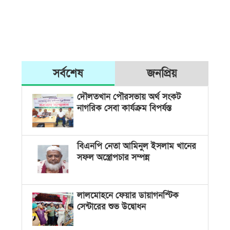
সর্বশেষ
জনপ্রিয়
দৌলতখান পৌরসভায় অর্থ সংকট
নাগরিক সেবা কার্যক্রম বিপর্যস্ত
বিএনপি নেতা আমিনুল ইসলাম খানের
সফল অস্ত্রোপচার সম্পন্ন
লালমোহনে ফেয়ার ডায়াগনস্টিক
সেন্টারের শুভ উদ্বোধন