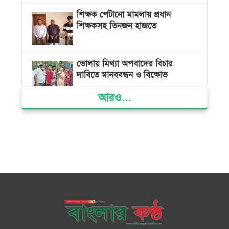
শিক্ষক পেটানো মামলায় প্রধান
শিক্ষকসহ তিনজন হাজতে
ভোলায় মিথ্যা অপবাদের বিচার
দাবিতে মানববন্ধন ও বিক্ষোভ
আরও...
গ্যাস সংকট, ভুতুড়ে বিদ্যুৎ বিল ও
দ্রব্যমূল্য বৃদ্ধির প্রতিবাদে ভোলায় ১১
দলীয় ঐক্যের প্রধানমন্ত্রী বরাবর
স্মারকলিপি প্রদান
ভারত জুলাই শহীদদের অসম্মান
করেছে: রিজভী
জাতিসংঘে জুলাই গণঅভ্যুত্থান দিবস
পালিত