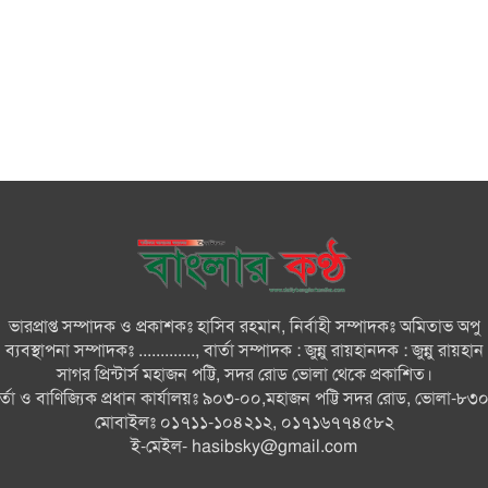
ভারপ্রাপ্ত সম্পাদক ও প্রকাশকঃ হাসিব রহমান, নির্বাহী সম্পাদকঃ অমিতাভ অপু
ব্যবস্থাপনা সম্পাদকঃ ............., বার্তা সম্পাদক : জুন্নু রায়হানদক : জুন্নু রায়হান
সাগর প্রিন্টার্স মহাজন পট্টি, সদর রোড ভোলা থেকে প্রকাশিত।
ার্তা ও বাণিজ্যিক প্রধান কার্যালয়ঃ ৯০৩-০০,মহাজন পট্টি সদর রোড, ভোলা-৮৩
মোবাইলঃ ০১৭১১-১০৪২১২, ০১৭১৬৭৭৪৫৮২
ই-মেইল-
hasibsky@gmail.com