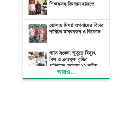
শিক্ষকসহ তিনজন হাজতে
ভোলায় মিথ্যা অপবাদের বিচার
দাবিতে মানববন্ধন ও বিক্ষোভ
গ্যাস সংকট, ভুতুড়ে বিদ্যুৎ
বিল ও দ্রব্যমূল্য বৃদ্ধির
প্রতিবাদে ভোলায় ১১ দলীয়
আরও...
ঐক্যের প্রধানমন্ত্রী বরাবর
স্মারকলিপি প্রদান
ভারত জুলাই শহীদদের
অসম্মান করেছে: রিজভী
জাতিসংঘে জুলাই গণঅভ্যুত্থান
দিবস পালিত