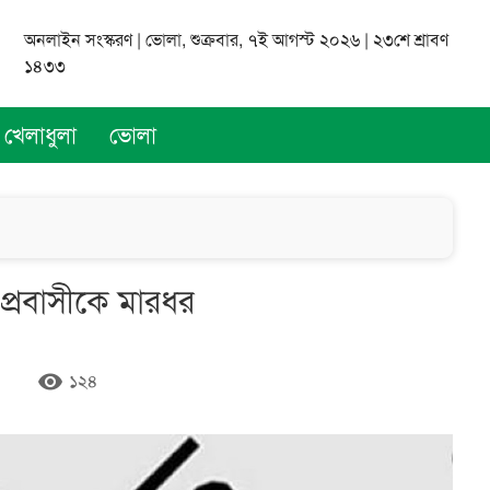
অনলাইন সংস্করণ | ভোলা, শুক্রবার, ৭ই আগস্ট ২০২৬ | ২৩শে শ্রাবণ
১৪৩৩
খেলাধুলা
ভোলা
্রবাসীকে মারধর
remove_red_eye
১২৪