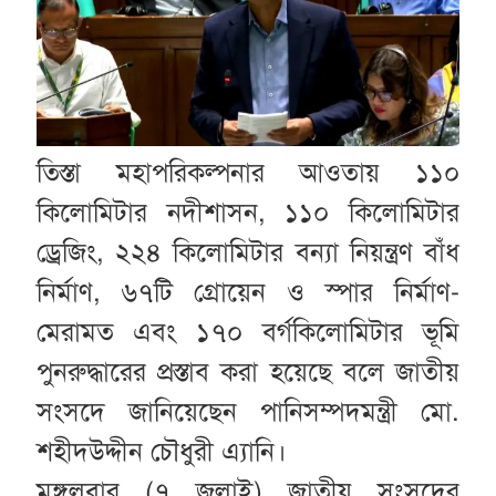
তিস্তা মহাপরিকল্পনার আওতায় ১১০
কিলোমিটার নদীশাসন, ১১০ কিলোমিটার
ড্রেজিং, ২২৪ কিলোমিটার বন্যা নিয়ন্ত্রণ বাঁধ
নির্মাণ, ৬৭টি গ্রোয়েন ও স্পার নির্মাণ-
মেরামত এবং ১৭০ বর্গকিলোমিটার ভূমি
পুনরুদ্ধারের প্রস্তাব করা হয়েছে বলে জাতীয়
সংসদে জানিয়েছেন পানিসম্পদমন্ত্রী মো.
শহীদউদ্দীন চৌধুরী এ্যানি।
মঙ্গলবার (৭ জুলাই) জাতীয় সংসদের