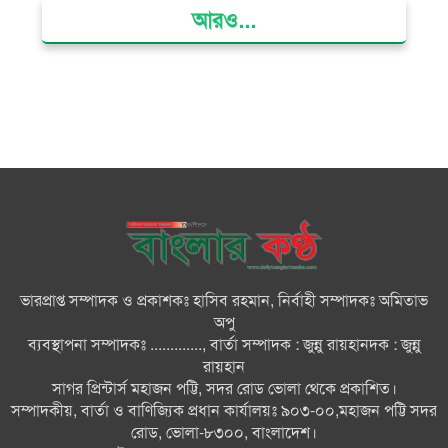
আরও...
ভোলায় মিথ্যা অপবাদের বিচার
দাবিতে মানববন্ধন ও বিক্ষোভ
গ্যাস সংকট, ভুতুড়ে বিদ্যুৎ বিল ও
দ্রব্যমূল্য বৃদ্ধির প্রতিবাদে ভোলায় ১১
দলীয় ঐক্যের প্রধানমন্ত্রী বরাবর
স্মারকলিপি প্রদান
ভারত জুলাই শহীদদের অসম্মান
করেছে: রিজভী
ভারপ্রাপ্ত সম্পাদক ও প্রকাশকঃ হাসিব রহমান, নির্বাহী সম্পাদকঃ অমিতাভ
অপু
জাতিসংঘে জুলাই গণঅভ্যুত্থান দিবস
ব্যবস্থাপনা সম্পাদকঃ ............., বার্তা সম্পাদক : জুন্নু রায়হানদক : জুন্নু
পালিত
রায়হান
সাগর প্রিন্টার্স মহাজন পট্টি, সদর রোড ভোলা থেকে প্রকাশিত।
সম্পাদকীয়, বার্তা ও বাণিজ্যিক প্রধান কার্যালয়ঃ ৯০৩-০০,মহাজন পট্টি সদর
জুলাইয়ে সড়কে ঝরল ৪১৬ প্রাণ,
রোড, ভোলা-৮৩০০, বাংলাদেশ।
মোটরসাইকেলে সর্বাধিক মৃত্যু