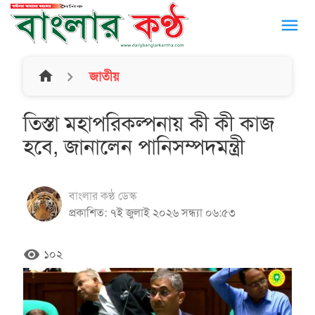
menu
home
জাতীয়
তিস্তা মহাপরিকল্পনায় কী কী কাজ
হবে, জানালেন পানিসম্পদমন্ত্রী
বাংলার কণ্ঠ ডেস্ক
প্রকাশিত: ৭ই জুলাই ২০২৬ সন্ধ্যা ০৬:৫৩
remove_red_eye
১০২