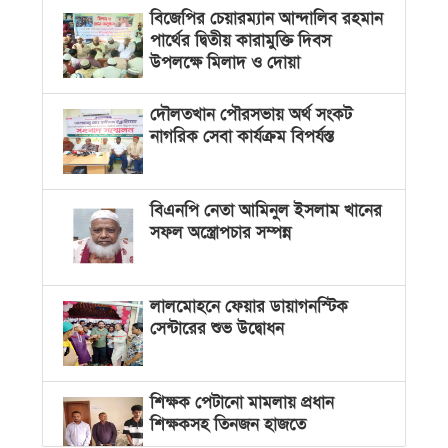
বিজেপির চেয়ারম্যান আন্দালিব রহমান
পার্থের দ্বিতীয় কারামুক্তি দিবস
উপলক্ষে মিলাদ ও দোয়া
দৌলতখান পৌরসভায় অর্থ সংকট
নাগরিক সেবা কার্যক্রম বিপর্যস্ত
বিএনপি নেতা আমিনুল ইসলাম খানের
সফল অস্ত্রোপচার সম্পন্ন
লালমোহনে ফেয়ার ডায়াগনস্টিক
সেন্টারের শুভ উদ্বোধন
শিক্ষক পেটানো মামলায় প্রধান
শিক্ষকসহ তিনজন হাজতে