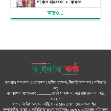
দাবিতে মানববন্ধন ও বিক্ষোভ
আরও...
গ্যাস সংকট, ভুতুড়ে বিদ্যুৎ বিল ও
দ্রব্যমূল্য বৃদ্ধির প্রতিবাদে ভোলায় ১১
দলীয় ঐক্যের প্রধানমন্ত্রী বরাবর
স্মারকলিপি প্রদান
ভারত জুলাই শহীদদের অসম্মান
করেছে: রিজভী
জাতিসংঘে জুলাই গণঅভ্যুত্থান দিবস
পালিত
ভারপ্রাপ্ত সম্পাদক ও প্রকাশকঃ হাসিব রহমান, নির্বাহী সম্পাদকঃ অমিতাভ
অপু
জুলাইয়ে সড়কে ঝরল ৪১৬ প্রাণ,
ব্যবস্থাপনা সম্পাদকঃ ............., বার্তা সম্পাদক : জুন্নু রায়হানদক : জুন্নু
মোটরসাইকেলে সর্বাধিক মৃত্যু
রায়হান
সাগর প্রিন্টার্স মহাজন পট্টি, সদর রোড ভোলা থেকে প্রকাশিত।
সম্পাদকীয়, বার্তা ও বাণিজ্যিক প্রধান কার্যালয়ঃ ৯০৩-০০,মহাজন পট্টি সদর
দেশের বিভিন্ন স্থানে বৃষ্টির পূর্বাভাস