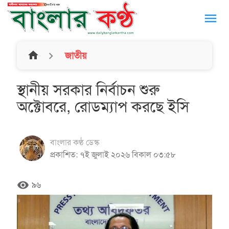
menu
home
জাতীয়
স্থানীয় সরকার নির্বাচন শুরু
অক্টোবরে, রোডম্যাপ করছে ইসি
বাংলার কণ্ঠ ডেস্ক
প্রকাশিত: ৭ই জুলাই ২০২৬ বিকাল ০৩:৫৮
remove_red_eye
৯৬