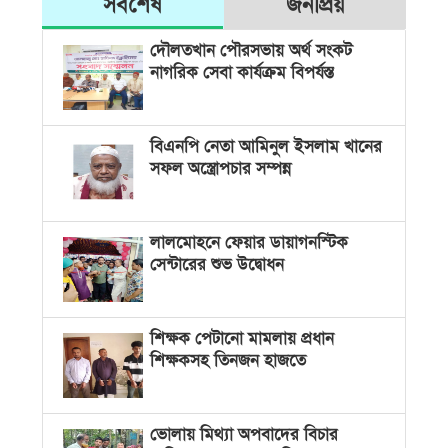
সর্বশেষ
জনপ্রিয়
দৌলতখান পৌরসভায় অর্থ সংকট
নাগরিক সেবা কার্যক্রম বিপর্যস্ত
বিএনপি নেতা আমিনুল ইসলাম খানের
সফল অস্ত্রোপচার সম্পন্ন
লালমোহনে ফেয়ার ডায়াগনস্টিক
সেন্টারের শুভ উদ্বোধন
শিক্ষক পেটানো মামলায় প্রধান
শিক্ষকসহ তিনজন হাজতে
ভোলায় মিথ্যা অপবাদের বিচার