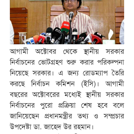
আগামী অক্টোবর থেকে স্থানীয় সরকার
নির্বাচনের ভোটগ্রহণ শুরু করার পরিকল্পনা
নিয়েছে সরকার। এ জন্য রোডম্যাপ তৈরি
করছে নির্বাচন কমিশন (ইসি)। আগামী
বছরের অক্টোবরের মধ্যেই স্থানীয় সরকার
নির্বাচনের পুরো প্রক্রিয়া শেষ হবে বলে
জানিয়েছেন প্রধানমন্ত্রীর তথ্য ও সম্প্রচার
উপদেষ্টা ডা. জাহেদ উর রহমান।