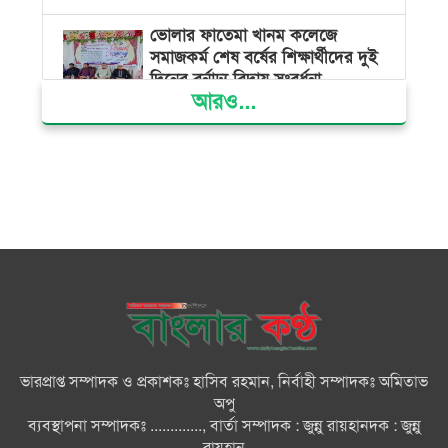
ভোলার ফাতেমা খানম কলেজে
সমাজকর্ম শেষ বর্ষের শিক্ষার্থীদের দুই
দিনের বর্নাঢ্য বিদায় সংবর্ধনা
আরও...
বিভ্রান্তকারীদের ব্যাপারে সতর্ক থাকুন :
প্রধানমন্ত্রী
তরুণ নারীরা নেতৃত্বের সুযোগ পেলে
শক্তিশালী হবে দেশের ভবিষ্যৎ :
জুবাইদা রহমান
বিএনপির সকল ক্ষমতার উৎস জনগণ:
প্রধানমন্ত্রী
ভারপ্রাপ্ত সম্পাদক ও প্রকাশকঃ হাসিব রহমান, নির্বাহী সম্পাদকঃ অমিতাভ
বিরোধীদল হাসিনার ভাষায় কথা বলা
অপু
শুরু করেছে : মির্জা ফখরুল
ব্যবস্থাপনা সম্পাদকঃ ............., বার্তা সম্পাদক : জুন্নু রায়হানদক : জুন্নু
রায়হান