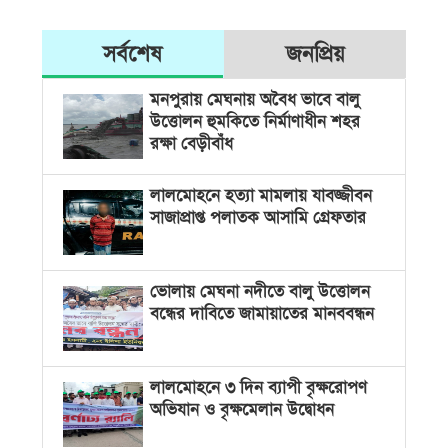
সর্বশেষ
জনপ্রিয়
মনপুরায় মেঘনায় অবৈধ ভাবে বালু
উত্তোলন হুমকিতে নির্মাণাধীন শহর
রক্ষা বেড়ীবাঁধ
লালমোহনে হত্যা মামলায় যাবজ্জীবন
সাজাপ্রাপ্ত পলাতক আসামি গ্রেফতার
ভোলায় মেঘনা নদীতে বালু উত্তোলন
বন্ধের দাবিতে জামায়াতের মানববন্ধন
লালমোহনে ৩ দিন ব্যাপী বৃক্ষরোপণ
অভিযান ও বৃক্ষমেলান উদ্বোধন