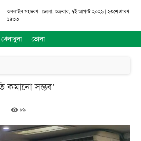
অনলাইন সংস্করণ | ভোলা, শুক্রবার, ৭ই আগস্ট ২০২৬ | ২৩শে শ্রাবণ
১৪৩৩
খেলাধুলা
ভোলা
ীতি কমানো সম্ভব’
remove_red_eye
৮৯