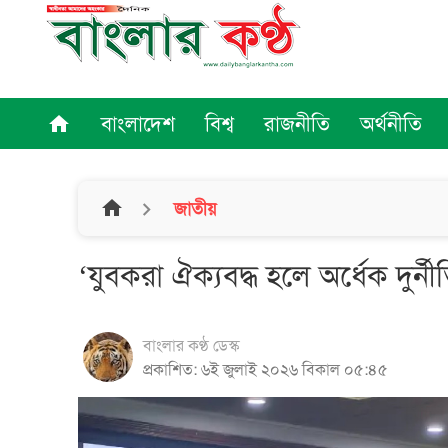
বাংলাদেশ
বিশ্ব
রাজনীতি
অর্থনীতি
home
home
জাতীয়
‘যুবকরা ঐক্যবদ্ধ হলে অর্ধেক দুর্ন
বাংলার কণ্ঠ ডেস্ক
প্রকাশিত: ৬ই জুলাই ২০২৬ বিকাল ০৫:৪৫