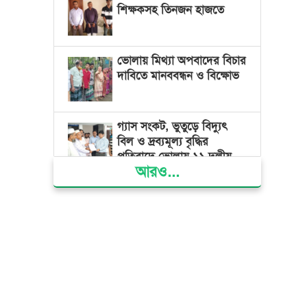
শিক্ষকসহ তিনজন হাজতে
ভোলায় মিথ্যা অপবাদের বিচার
দাবিতে মানববন্ধন ও বিক্ষোভ
গ্যাস সংকট, ভুতুড়ে বিদ্যুৎ
বিল ও দ্রব্যমূল্য বৃদ্ধির
প্রতিবাদে ভোলায় ১১ দলীয়
আরও...
ঐক্যের প্রধানমন্ত্রী বরাবর
স্মারকলিপি প্রদান
ভারত জুলাই শহীদদের
অসম্মান করেছে: রিজভী
জাতিসংঘে জুলাই গণঅভ্যুত্থান
দিবস পালিত