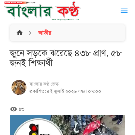
menu
home
জাতীয়
জুনে সড়কে ঝরেছে ৪৩৮ প্রাণ, ৫৮
জনই শিক্ষার্থী
বাংলার কণ্ঠ ডেস্ক
প্রকাশিত: ৫ই জুলাই ২০২৬ সন্ধ্যা ০৭:০০
remove_red_eye
৯৩