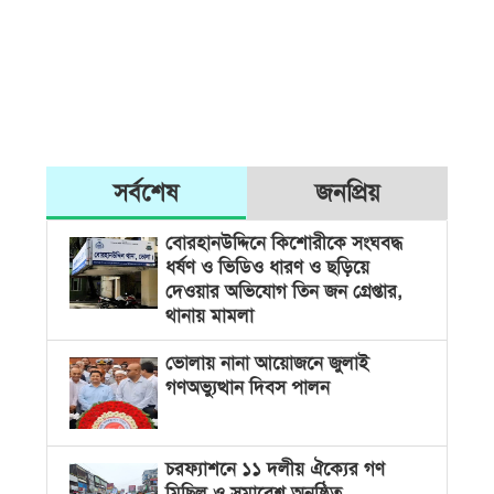
সর্বশেষ
জনপ্রিয়
বোরহানউদ্দিনে কিশোরীকে সংঘবদ্ধ
ধর্ষণ ও ভিডিও ধারণ ও ছড়িয়ে
দেওয়ার অভিযোগ তিন জন গ্রেপ্তার,
থানায় মামলা
ভোলায় নানা আয়োজনে জুলাই
গণঅভ্যুত্থান দিবস পালন
চরফ্যাশনে ১১ দলীয় ঐক্যের গণ
মিছিল ও সমাবেশ অনুষ্ঠিত