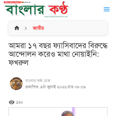
menu
home
জাতীয়
আমরা ১৭ বছর ফ্যাসিবাদের বিরুদ্ধে
আন্দোলন করেও মাথা নোয়াইনি:
ফখরুল
বাংলার কণ্ঠ ডেস্ক
প্রকাশিত: ৪ঠা জুলাই ২০২৬ রাত ০৮:০৯
remove_red_eye
১২০