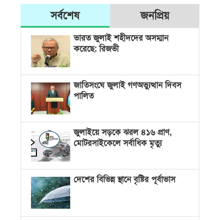
সর্বশেষ
জনপ্রিয়
ভারত জুলাই শহীদদের অসম্মান
করেছে: রিজভী
জাতিসংঘে জুলাই গণঅভ্যুত্থান দিবস
পালিত
জুলাইয়ে সড়কে ঝরল ৪১৬ প্রাণ,
মোটরসাইকেলে সর্বাধিক মৃত্যু
দেশের বিভিন্ন স্থানে বৃষ্টির পূর্বাভাস