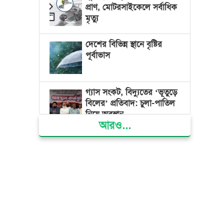
প্রাণ, মোটরসাইকেলে সর্বাধিক
মৃত্যু
দেশের বিভিন্ন স্থানে বৃষ্টির
পূর্বাভাস
গ্যাস সংকট, বিদ্যুতের ‘ভূতুড়ে
বিলের’ প্রতিবাদ: চুলা-পাতিল
নিয়ে অবস্থান
আরও...
ক্ষমতার কেন্দ্র গণভবন থেকে
রক্তাক্ত গণঅভ্যুত্থানের স্মৃতি
জাদুঘর
জুলাই গণ-অভ্যুত্থান দিবসে
ভোলায় ৩০০ রোগীকে
বিনামূল্যে চিকিৎসাসেবা