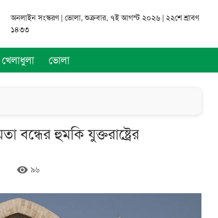
অনলাইন সংস্করণ | ভোলা, শুক্রবার, ৭ই আগস্ট ২০২৬ | ২২শে শ্রাবণ
১৪৩৩
খেলাধুলা
ভোলা
ন্ধের হুমকি যুক্তরাষ্ট্রের
remove_red_eye
৯৬