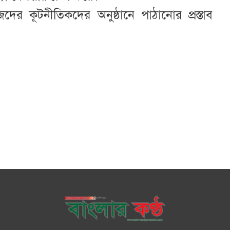
দের কূটনীতিকদের অনুষ্ঠানে পাঠানোর প্রস্তাব