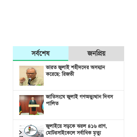
সর্বশেষ
জনপ্রিয়
ভারত জুলাই শহীদদের অসম্মান
করেছে: রিজভী
জাতিসংঘে জুলাই গণঅভ্যুত্থান দিবস
পালিত
জুলাইয়ে সড়কে ঝরল ৪১৬ প্রাণ,
মোটরসাইকেলে সর্বাধিক মৃত্যু