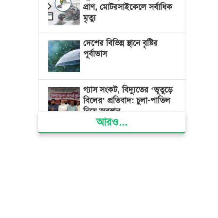
প্রাণ, মোটরসাইকেলে সর্বাধিক
মৃত্যু
দেশের বিভিন্ন স্থানে বৃষ্টির
পূর্বাভাস
গ্যাস সংকট, বিদ্যুতের ‘ভূতুড়ে
বিলের’ প্রতিবাদ: চুলা-পাতিল
নিয়ে অবস্থান
আরও...
ক্ষমতার কেন্দ্র গণভবন থেকে
রক্তাক্ত গণঅভ্যুত্থানের স্মৃতি
জাদুঘর
জুলাই গণ-অভ্যুত্থান দিবসে
ভোলায় ৩০০ রোগীকে
বিনামূল্যে চিকিৎসাসেবা