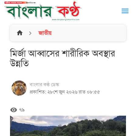
menu
home
জাতীয়
মির্জা আব্বাসের শারীরিক অবস্থার
উন্নতি
বাংলার কণ্ঠ ডেস্ক
প্রকাশিত: ২৮শে জুন ২০২৬ রাত ০৮:৫৫
remove_red_eye
৭৯