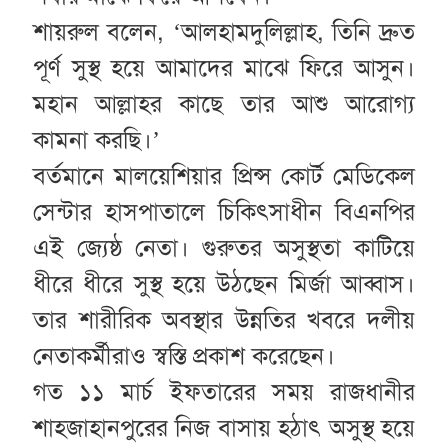
শায়রুল বলেন, ‘আলহামদুলিল্লাহ, তিনি দ্রুত
পূর্ণ সুস্থ হয়ে আমাদের মাঝে ফিরে আসুন।
মহান আল্লাহর কাছে তার আশু আরোগ্য
কামনা করছি।’
বর্তমানে মালয়েশিয়ার প্রিন্স কোর্ট মেডিকেল
সেন্টার হাসপাতালে চিকিৎসাধীন বিএনপির
এই জ্যেষ্ঠ নেতা। গুরুতর অসুস্থতা কাটিয়ে
ধীরে ধীরে সুস্থ হয়ে উঠছেন মির্জা আব্বাস।
তার শারীরিক অবস্থার উন্নতির খবরে দলীয়
নেতাকর্মীরাও স্বস্তি প্রকাশ করেছেন।
গত ১১ মার্চ ইফতারের সময় রাজধানীর
শাহজাহানপুরের নিজ বাসায় হঠাৎ অসুস্থ হয়ে