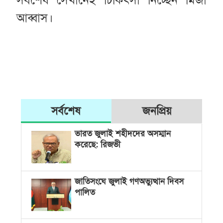
আব্বাস।
সর্বশেষ
জনপ্রিয়
ভারত জুলাই শহীদদের অসম্মান
করেছে: রিজভী
জাতিসংঘে জুলাই গণঅভ্যুত্থান দিবস
পালিত