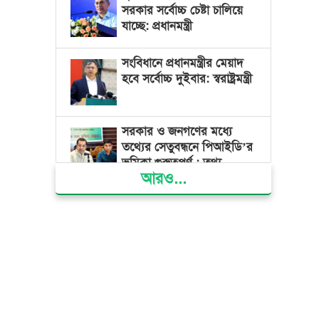
সরকার সর্বোচ্চ চেষ্টা চালিয়ে
যাচ্ছে: প্রধানমন্ত্রী
সংবিধানে প্রধানমন্ত্রীর মেয়াদ
হবে সর্বোচ্চ দুইবার: স্বরাষ্ট্রমন্ত্রী
সরকার ও জনগণের মধ্যে
তথ্যের সেতুবন্ধনে পিআইডি’র
ভূমিকা গুরুত্বপূর্ণ : তথ্য
আরও...
প্রতিমন্ত্রী
দেশের বিভিন্ন স্থানে বৃষ্টির
সম্ভাবনা, বাড়তে পারে দিন-
রাতের তাপমাত্রা
বাজার সিন্ডিকেট ও মজুতদারি
করলেই কঠোর ব্যবস্থা:
আইনমন্ত্রী