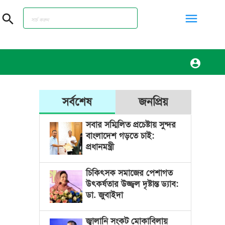
menu
search
account_circle
সর্বশেষ
জনপ্রিয়
সবার সম্মিলিত প্রচেষ্টায় সুন্দর
বাংলাদেশ গড়তে চাই:
প্রধানমন্ত্রী
চিকিৎসক সমাজের পেশাগত
উৎকর্ষতার উজ্জ্বল দৃষ্টান্ত ড্যাব:
ডা. জুবাইদা
জ্বালানি সংকট মোকাবিলায়