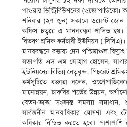
নিয়োগ চালুসহ ১২ দফা দাবিতে ভোলায়
পাওয়ার ডিস্ট্রিবিউশনের (ওজোপাডিকো) কর
শনিবার (২৭ জুন) সকালে ওয়েস্ট জোন 
অফিস চত্বরে এ মানববন্ধন পালিত হয়। ম
বিতরণ শ্রমিক কর্মচারী ইউনিয়ন ( সিবিএ)।
মানববন্ধনে বক্তব্য দেন পশ্চিমাঞ্চল বিদ্
সভাপতি এস এম সোহাগ হোসেন, সাধারণ
ইউনিয়নের বিভিন্ন নেতৃবৃন্দ, পিচরেট শ্রমিক
কর্মসূচিতে বক্তারা বলেন, ওজোপাডিকোকে
মানোন্নয়ন, চাকরির শর্তের উন্নয়ন, অর্গা
বেতন-ভাতা সংক্রান্ত সমস্যা সমাধা
সার্বজনীন মানবাধিকার ঘোষণা এবং টেক
অধিকার নিশ্চিত করতে হবে। পাশাপাশি বৈ