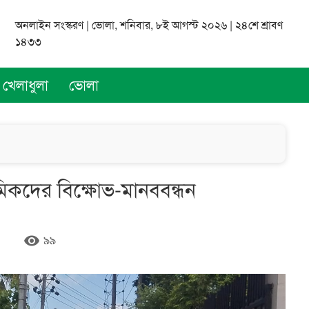
অনলাইন সংস্করণ | ভোলা, শনিবার, ৮ই আগস্ট ২০২৬ | ২৪শে শ্রাবণ
১৪৩৩
খেলাধুলা
ভোলা
মিকদের বিক্ষোভ-মানববন্ধন
remove_red_eye
৯৯