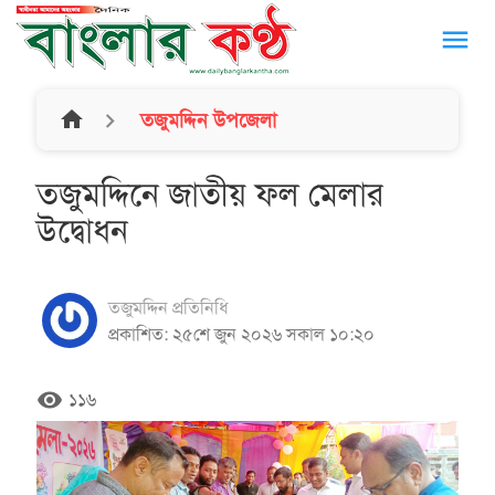
menu
home
তজুমদ্দিন উপজেলা
তজুমদ্দিনে জাতীয় ফল মেলার
উদ্বোধন
তজুমদ্দিন প্রতিনিধি
প্রকাশিত: ২৫শে জুন ২০২৬ সকাল ১০:২০
remove_red_eye
১১৬