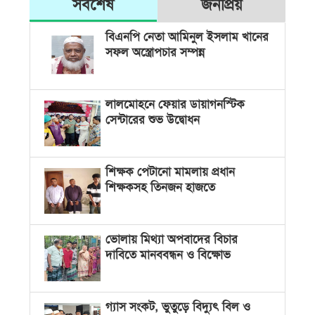
সর্বশেষ
জনপ্রিয়
বিএনপি নেতা আমিনুল ইসলাম খানের
সফল অস্ত্রোপচার সম্পন্ন
লালমোহনে ফেয়ার ডায়াগনস্টিক
সেন্টারের শুভ উদ্বোধন
শিক্ষক পেটানো মামলায় প্রধান
শিক্ষকসহ তিনজন হাজতে
ভোলায় মিথ্যা অপবাদের বিচার
দাবিতে মানববন্ধন ও বিক্ষোভ
গ্যাস সংকট, ভুতুড়ে বিদ্যুৎ বিল ও