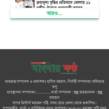
দ্রব্যমূল্য বৃদ্ধির প্রতিবাদে ভোলায় ১১
দলীয় ঐক্যের প্রধানমন্ত্রী বরাবর
আরও...
স্মারকলিপি প্রদান
ভারত জুলাই শহীদদের অসম্মান
করেছে: রিজভী
জাতিসংঘে জুলাই গণঅভ্যুত্থান দিবস
পালিত
জুলাইয়ে সড়কে ঝরল ৪১৬ প্রাণ,
মোটরসাইকেলে সর্বাধিক মৃত্যু
ভারপ্রাপ্ত সম্পাদক ও প্রকাশকঃ হাসিব রহমান, নির্বাহী সম্পাদকঃ অমিতাভ
দেশের বিভিন্ন স্থানে বৃষ্টির পূর্বাভাস
অপু
ব্যবস্থাপনা সম্পাদকঃ ............., বার্তা সম্পাদক : জুন্নু রায়হানদক : জুন্নু
রায়হান
সাগর প্রিন্টার্স মহাজন পট্টি, সদর রোড ভোলা থেকে প্রকাশিত।
গ্যাস সংকট, বিদ্যুতের ‘ভূতুড়ে বিলের’
সম্পাদকীয়, বার্তা ও বাণিজ্যিক প্রধান কার্যালয়ঃ ৯০৩-০০,মহাজন পট্টি সদর