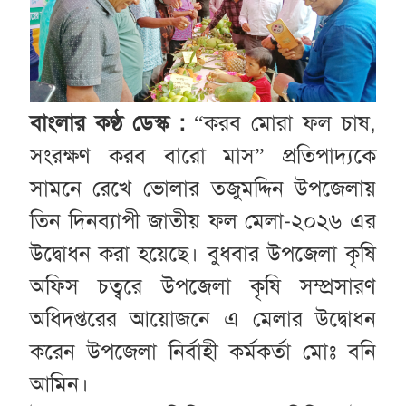
বাংলার কণ্ঠ ডেস্ক :
“করব মোরা ফল চাষ,
সংরক্ষণ করব বারো মাস” প্রতিপাদ্যকে
সামনে রেখে ভোলার তজুমদ্দিন উপজেলায়
তিন দিনব্যাপী জাতীয় ফল মেলা-২০২৬ এর
উদ্বোধন করা হয়েছে। বুধবার উপজেলা কৃষি
অফিস চত্বরে উপজেলা কৃষি সম্প্রসারণ
অধিদপ্তরের আয়োজনে এ মেলার উদ্বোধন
করেন উপজেলা নির্বাহী কর্মকর্তা মোঃ বনি
আমিন।