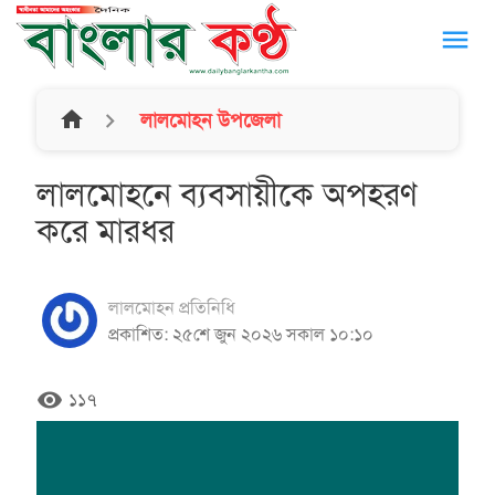
menu
home
লালমোহন উপজেলা
লালমোহনে ব্যবসায়ীকে অপহরণ
করে মারধর
লালমোহন প্রতিনিধি
প্রকাশিত: ২৫শে জুন ২০২৬ সকাল ১০:১০
remove_red_eye
১১৭