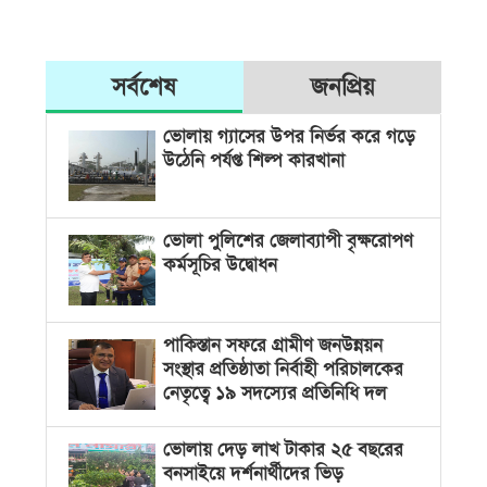
সর্বশেষ
জনপ্রিয়
ভোলায় গ্যাসের উপর নির্ভর করে গড়ে
উঠেনি পর্যপ্ত শিল্প কারখানা
ভোলা পুলিশের জেলাব্যাপী বৃক্ষরোপণ
কর্মসূচির উদ্বোধন
পাকিস্তান সফরে গ্রামীণ জনউন্নয়ন
সংস্থার প্রতিষ্ঠাতা নির্বাহী পরিচালকের
নেতৃত্বে ১৯ সদস্যের প্রতিনিধি দল
ভোলায় দেড় লাখ টাকার ২৫ বছরের
বনসাইয়ে দর্শনার্থীদের ভিড়