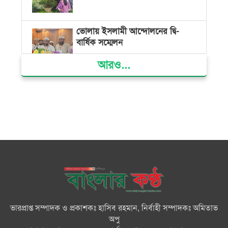
ভোলায় ইসলামী আন্দোলনের দ্বি-
বার্ষিক সম্মেলন
আরও...
ভোলার দুই তরুণের স্বপ্নের নাটক
আমার রাজ্যে তুমি
ভোলায় নিজাম হাসিনা ফাউন্ডেশন
হাসপাতালে বিনামূল্যে চিকিৎসা পেলো
৩০০ রোগী
মনপুরায় বন্ধুর স্ত্রীর গলায় ছুরি ধরে
ধর্ষণ করলো বন্ধু
ভারপ্রাপ্ত সম্পাদক ও প্রকাশকঃ হাসিব রহমান, নির্বাহী সম্পাদকঃ অমিতাভ
ভোলায় চার মিষ্টির দোকানকে ১৮
অপু
হাজার টাকা জরিমানা