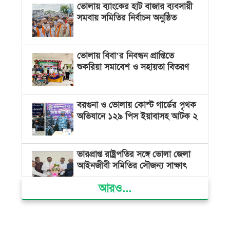
ভোলায় ব্যাংকের হাট বাজার ব্যবসায়ী
সমবায় সমিতির নির্বাচন অনুষ্ঠিত
ভোলায় বিবা’র নিবন্ধন প্রাপ্তিতে
শুকরিয়া সমাবেশ ও সহায়তা বিতরণ
বরগুনা ও ভোলায় কোস্ট গার্ডের পৃথক
অভিযানে ১২৯ পিস ইয়াবাসহ আটক ২
ভারপ্রাপ্ত রাষ্ট্রপতির সঙ্গে ভোলা জেলা
আইনজীবী সমিতির সৌজন্য সাক্ষাৎ
আরও...
দৌলতখানে জমি বিরোধে পরিবারকে
ঘরছাড়া, আদালতের নিষেধাজ্ঞা অমান্য
করে ঘর নির্মাণের অভিযোগ