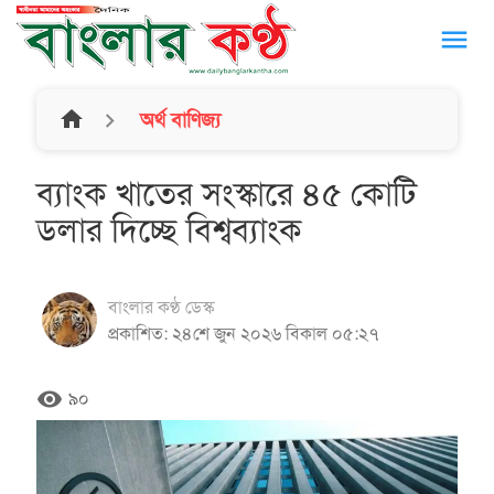
menu
home
অর্থ বাণিজ্য
ব্যাংক খাতের সংস্কারে ৪৫ কোটি
ডলার দিচ্ছে বিশ্বব্যাংক
বাংলার কণ্ঠ ডেস্ক
প্রকাশিত: ২৪শে জুন ২০২৬ বিকাল ০৫:২৭
remove_red_eye
৯০