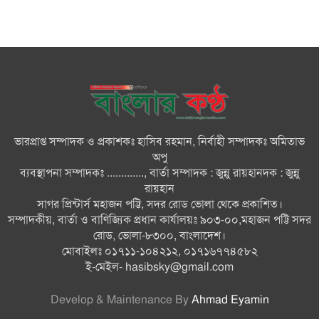
মনপুরায় সংরক্ষিত বনাঞ্চলের খালে
বিষ দিয়ে মাছ ধরায় ৩ জেলে আটক
তজুমদ্দিনে চর মোজাম্মেলে চাঁদাবাজি
ও রাজনৈতিক চক্রান্তের অপচেষ্টার
বিরুদ্ধে সংবাদ সম্মেলন
ভারপ্রাপ্ত সম্পাদক ও প্রকাশকঃ হাসিব রহমান, নির্বাহী সম্পাদকঃ অমিতাভ
সবার সম্মিলিত প্রচেষ্টায় সুন্দর
অপু
বাংলাদেশ গড়তে চাই: প্রধানমন্ত্রী
ব্যবস্থাপনা সম্পাদকঃ ............., বার্তা সম্পাদক : জুন্নু রায়হানদক : জুন্নু
রায়হান
সাগর প্রিন্টার্স মহাজন পট্টি, সদর রোড ভোলা থেকে প্রকাশিত।
চিকিৎসক সমাজের পেশাগত
সম্পাদকীয়, বার্তা ও বাণিজ্যিক প্রধান কার্যালয়ঃ ৯০৩-০০,মহাজন পট্টি সদর
উৎকর্ষতার উজ্জ্বল দৃষ্টান্ত ড্যাব: ডা.
রোড, ভোলা-৮৩০০, বাংলাদেশ।
জুবাইদা
মোবাইলঃ ০১৭১১-১০৪২১২, ০১৭১৬৭৭৪৫৮২
ই-মেইল-
hasibsky@gmail.com
Develop & Maintenance By
Ahmad Eyamin