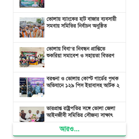
ভোলায় ব্যাংকের হাট বাজার ব্যবসায়ী
সমবায় সমিতির নির্বাচন অনুষ্ঠিত
ভোলায় বিবা’র নিবন্ধন প্রাপ্তিতে
শুকরিয়া সমাবেশ ও সহায়তা বিতরণ
বরগুনা ও ভোলায় কোস্ট গার্ডের পৃথক
অভিযানে ১২৯ পিস ইয়াবাসহ আটক ২
ভারপ্রাপ্ত রাষ্ট্রপতির সঙ্গে ভোলা জেলা
আইনজীবী সমিতির সৌজন্য সাক্ষাৎ
আরও...
দৌলতখানে জমি বিরোধে পরিবারকে