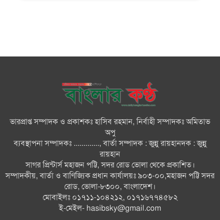
ঘরছাড়া, আদালতের নিষেধাজ্ঞা অমান্য
করে ঘর নির্মাণের অভিযোগ
মনপুরায় সংরক্ষিত বনাঞ্চলের খালে
বিষ দিয়ে মাছ ধরায় ৩ জেলে আটক
তজুমদ্দিনে চর মোজাম্মেলে চাঁদাবাজি
ও রাজনৈতিক চক্রান্তের অপচেষ্টার
বিরুদ্ধে সংবাদ সম্মেলন
ভারপ্রাপ্ত সম্পাদক ও প্রকাশকঃ হাসিব রহমান, নির্বাহী সম্পাদকঃ অমিতাভ
সবার সম্মিলিত প্রচেষ্টায় সুন্দর
অপু
বাংলাদেশ গড়তে চাই: প্রধানমন্ত্রী
ব্যবস্থাপনা সম্পাদকঃ ............., বার্তা সম্পাদক : জুন্নু রায়হানদক : জুন্নু
রায়হান
সাগর প্রিন্টার্স মহাজন পট্টি, সদর রোড ভোলা থেকে প্রকাশিত।
চিকিৎসক সমাজের পেশাগত
সম্পাদকীয়, বার্তা ও বাণিজ্যিক প্রধান কার্যালয়ঃ ৯০৩-০০,মহাজন পট্টি সদর
উৎকর্ষতার উজ্জ্বল দৃষ্টান্ত ড্যাব: ডা.
রোড, ভোলা-৮৩০০, বাংলাদেশ।
জুবাইদা
মোবাইলঃ ০১৭১১-১০৪২১২, ০১৭১৬৭৭৪৫৮২
ই-মেইল-
hasibsky@gmail.com