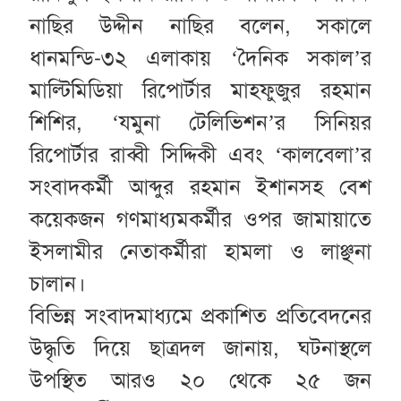
নাছির উদ্দীন নাছির বলেন, সকালে
ধানমন্ডি-৩২ এলাকায় ‘দৈনিক সকাল’র
মাল্টিমিডিয়া রিপোর্টার মাহফুজুর রহমান
শিশির, ‘যমুনা টেলিভিশন’র সিনিয়র
রিপোর্টার রাব্বী সিদ্দিকী এবং ‘কালবেলা’র
সংবাদকর্মী আব্দুর রহমান ইশানসহ বেশ
কয়েকজন গণমাধ্যমকর্মীর ওপর জামায়াতে
ইসলামীর নেতাকর্মীরা হামলা ও লাঞ্ছনা
চালান।
বিভিন্ন সংবাদমাধ্যমে প্রকাশিত প্রতিবেদনের
উদ্ধৃতি দিয়ে ছাত্রদল জানায়, ঘটনাস্থলে
উপস্থিত আরও ২০ থেকে ২৫ জন