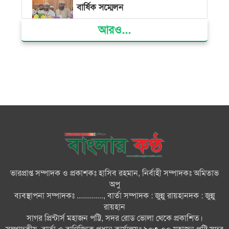
বার্ষিক সম্মেলন
আরও...
ভোলার দুই তরুণের স্বপ্নের নাটক
আমার রাজ্যে তুমি
ভোলায় নিজাম হাসিনা ফাউন্ডেশন
হাসপাতালে বিনামূল্যে চিকিৎসা পেলো
৩০০ রোগী
মনপুরায় বন্ধুর স্ত্রীর গলায় ছুরি ধরে
ধর্ষণ করলো বন্ধু
ভারপ্রাপ্ত সম্পাদক ও প্রকাশকঃ হাসিব রহমান, নির্বাহী সম্পাদকঃ অমিতাভ
ভোলায় চার মিষ্টির দোকানকে ১৮
অপু
হাজার টাকা জরিমানা
ব্যবস্থাপনা সম্পাদকঃ ............., বার্তা সম্পাদক : জুন্নু রায়হানদক : জুন্নু
রায়হান
সাগর প্রিন্টার্স মহাজন পট্টি, সদর রোড ভোলা থেকে প্রকাশিত।
মনপুরায় পাউবোর বেড়ীবাঁধে ধ্বস