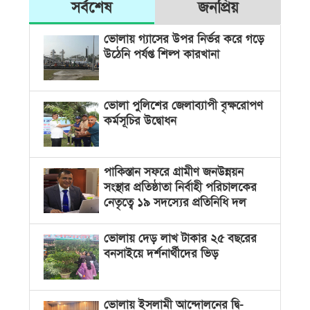
সর্বশেষ
জনপ্রিয়
ভোলায় গ্যাসের উপর নির্ভর করে গড়ে
উঠেনি পর্যপ্ত শিল্প কারখানা
ভোলা পুলিশের জেলাব্যাপী বৃক্ষরোপণ
কর্মসূচির উদ্বোধন
পাকিস্তান সফরে গ্রামীণ জনউন্নয়ন
সংস্থার প্রতিষ্ঠাতা নির্বাহী পরিচালকের
নেতৃত্বে ১৯ সদস্যের প্রতিনিধি দল
ভোলায় দেড় লাখ টাকার ২৫ বছরের
বনসাইয়ে দর্শনার্থীদের ভিড়
ভোলায় ইসলামী আন্দোলনের দ্বি-