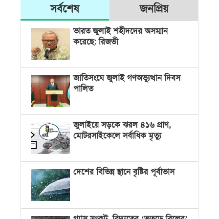
সর্বশেষ
জনপ্রিয়
ভারত জুলাই শহীদদের অসম্মান
করেছে: রিজভী
জাতিসংঘে জুলাই গণঅভ্যুত্থান দিবস
পালিত
জুলাইয়ে সড়কে ঝরল ৪১৬ প্রাণ,
মোটরসাইকেলে সর্বাধিক মৃত্যু
দেশের বিভিন্ন স্থানে বৃষ্টির পূর্বাভাস
গ্যাস সংকট, বিদ্যুতের ‘ভূতুড়ে বিলের’