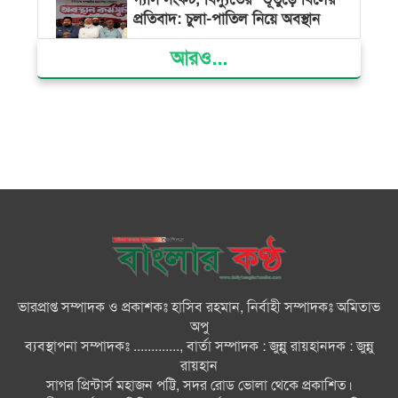
প্রতিবাদ: চুলা-পাতিল নিয়ে অবস্থান
আরও...
ক্ষমতার কেন্দ্র গণভবন থেকে রক্তাক্ত
গণঅভ্যুত্থানের স্মৃতি জাদুঘর
জুলাই গণ-অভ্যুত্থান দিবসে ভোলায়
৩০০ রোগীকে বিনামূল্যে চিকিৎসাসেবা
ভোলায় ১১ দলীয় জোটের বিক্ষোভ
সমাবেশ ও গণমিছিল
ভারপ্রাপ্ত সম্পাদক ও প্রকাশকঃ হাসিব রহমান, নির্বাহী সম্পাদকঃ অমিতাভ
বোরহানউদ্দিনে কিশোরীকে সংঘবদ্ধ
অপু
ধর্ষণ ও ভিডিও ধারণ ও ছড়িয়ে
ব্যবস্থাপনা সম্পাদকঃ ............., বার্তা সম্পাদক : জুন্নু রায়হানদক : জুন্নু
দেওয়ার অভিযোগ তিন জন গ্রেপ্তার,
রায়হান
থানায় মামলা
সাগর প্রিন্টার্স মহাজন পট্টি, সদর রোড ভোলা থেকে প্রকাশিত।