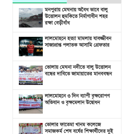
মনপুরায় মেঘনায় অবৈধ ভাবে বালু
উত্তোলন হুমকিতে নির্মাণাধীন শহর
রক্ষা বেড়ীবাঁধ
লালমোহনে হত্যা মামলায় যাবজ্জীবন
সাজাপ্রাপ্ত পলাতক আসামি গ্রেফতার
ভোলায় মেঘনা নদীতে বালু উত্তোলন
বন্ধের দাবিতে জামায়াতের মানববন্ধন
লালমোহনে ৩ দিন ব্যাপী বৃক্ষরোপণ
অভিযান ও বৃক্ষমেলান উদ্বোধন
ভোলার ফাতেমা খানম কলেজে
সমাজকর্ম শেষ বর্ষের শিক্ষার্থীদের দুই