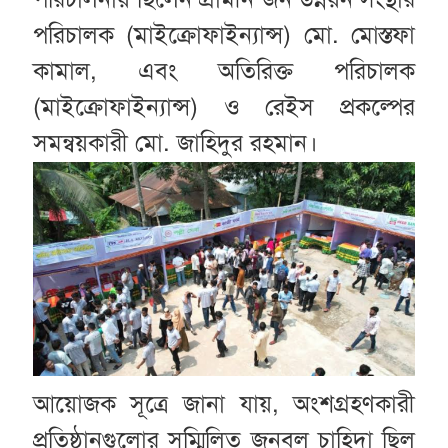
পরিচালক (মাইক্রোফাইন্যান্স) মো. মোস্তফা
কামাল, এবং অতিরিক্ত পরিচালক
(মাইক্রোফাইন্যান্স) ও রেইস প্রকল্পের
সমন্বয়কারী মো. জাহিদুর রহমান।
আয়োজক সূত্রে জানা যায়, অংশগ্রহণকারী
প্রতিষ্ঠানগুলোর সম্মিলিত জনবল চাহিদা ছিল