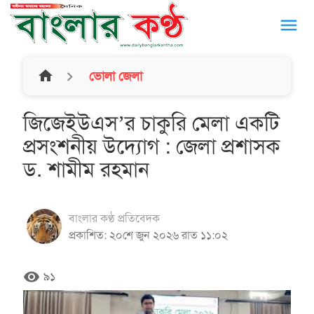
menu
home
ভোলা জেলা
জিজেইউএস’র চাকুরি মেলা একটি
প্রসংশনীয় উদ্যোগ : জেলা প্রশাসক
ড. শামীম রহমান
বাংলার কণ্ঠ প্রতিবেদক
প্রকাশিত: ২০শে জুন ২০২৬ রাত ১১:০২
remove_red_eye
৯১