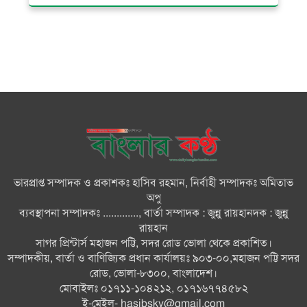
গ্যাস সংকট, ভুতুড়ে বিদ্যুৎ বিল ও
দ্রব্যমূল্য বৃদ্ধির প্রতিবাদে ভোলায় ১১
দলীয় ঐক্যের প্রধানমন্ত্রী বরাবর
স্মারকলিপি প্রদান
ভারত জুলাই শহীদদের অসম্মান
করেছে: রিজভী
জাতিসংঘে জুলাই গণঅভ্যুত্থান দিবস
পালিত
ভারপ্রাপ্ত সম্পাদক ও প্রকাশকঃ হাসিব রহমান, নির্বাহী সম্পাদকঃ অমিতাভ
অপু
জুলাইয়ে সড়কে ঝরল ৪১৬ প্রাণ,
ব্যবস্থাপনা সম্পাদকঃ ............., বার্তা সম্পাদক : জুন্নু রায়হানদক : জুন্নু
মোটরসাইকেলে সর্বাধিক মৃত্যু
রায়হান
সাগর প্রিন্টার্স মহাজন পট্টি, সদর রোড ভোলা থেকে প্রকাশিত।
সম্পাদকীয়, বার্তা ও বাণিজ্যিক প্রধান কার্যালয়ঃ ৯০৩-০০,মহাজন পট্টি সদর
দেশের বিভিন্ন স্থানে বৃষ্টির পূর্বাভাস
রোড, ভোলা-৮৩০০, বাংলাদেশ।
মোবাইলঃ ০১৭১১-১০৪২১২, ০১৭১৬৭৭৪৫৮২
ই-মেইল-
hasibsky@gmail.com