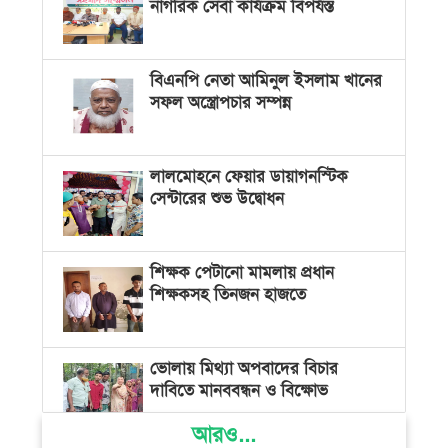
নাগরিক সেবা কার্যক্রম বিপর্যস্ত
বিএনপি নেতা আমিনুল ইসলাম খানের
সফল অস্ত্রোপচার সম্পন্ন
লালমোহনে ফেয়ার ডায়াগনস্টিক
সেন্টারের শুভ উদ্বোধন
শিক্ষক পেটানো মামলায় প্রধান
শিক্ষকসহ তিনজন হাজতে
ভোলায় মিথ্যা অপবাদের বিচার
দাবিতে মানববন্ধন ও বিক্ষোভ
আরও...