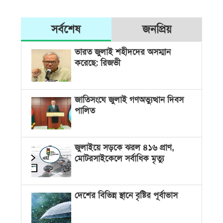
সর্বশেষ
জনপ্রিয়
ভারত জুলাই শহীদদের অসম্মান
করেছে: রিজভী
জাতিসংঘে জুলাই গণঅভ্যুত্থান দিবস
পালিত
জুলাইয়ে সড়কে ঝরল ৪১৬ প্রাণ,
মোটরসাইকেলে সর্বাধিক মৃত্যু
দেশের বিভিন্ন স্থানে বৃষ্টির পূর্বাভাস