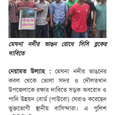
মেঘনা নদীর ভাঙন রোধে সিসি ব্লকের
দাবিতে
নেয়ামত উল্যাহ :
মেঘনা নদীর ভাঙনের
কবল থেকে ভোলা সদর ও দৌলতখান
উপজেলাকে রক্ষার দাবিতে সড়ক অবরোধ ও
পানি উন্নয়ন বোর্ড (পাউবো) ঘেরাও করেছেন
ভুক্তভোগী স্থানীয় বাসিন্দারা। এ পুলিশ