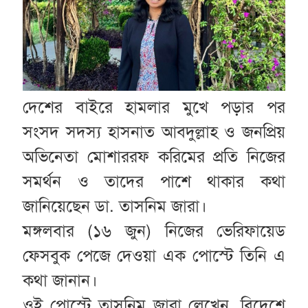
দেশের বাইরে হামলার মুখে পড়ার পর
সংসদ সদস্য হাসনাত আবদুল্লাহ ও জনপ্রিয়
অভিনেতা মোশাররফ করিমের প্রতি নিজের
সমর্থন ও তাদের পাশে থাকার কথা
জানিয়েছেন ডা. তাসনিম জারা।
মঙ্গলবার (১৬ জুন) নিজের ভেরিফায়েড
ফেসবুক পেজে দেওয়া এক পোস্টে তিনি এ
কথা জানান।
ওই পোস্টে তাসনিম জারা লেখেন, বিদেশে