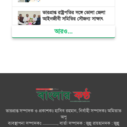
ভারপ্রাপ্ত রাষ্ট্রপতির সঙ্গে ভোলা জেলা
আইনজীবী সমিতির সৌজন্য সাক্ষাৎ
আরও...
দৌলতখানে জমি বিরোধে পরিবারকে
ঘরছাড়া, আদালতের নিষেধাজ্ঞা অমান্য
করে ঘর নির্মাণের অভিযোগ
মনপুরায় সংরক্ষিত বনাঞ্চলের খালে
বিষ দিয়ে মাছ ধরায় ৩ জেলে আটক
তজুমদ্দিনে চর মোজাম্মেলে চাঁদাবাজি
ও রাজনৈতিক চক্রান্তের অপচেষ্টার
বিরুদ্ধে সংবাদ সম্মেলন
ভারপ্রাপ্ত সম্পাদক ও প্রকাশকঃ হাসিব রহমান, নির্বাহী সম্পাদকঃ অমিতাভ
সবার সম্মিলিত প্রচেষ্টায় সুন্দর
অপু
বাংলাদেশ গড়তে চাই: প্রধানমন্ত্রী
ব্যবস্থাপনা সম্পাদকঃ ............., বার্তা সম্পাদক : জুন্নু রায়হানদক : জুন্নু