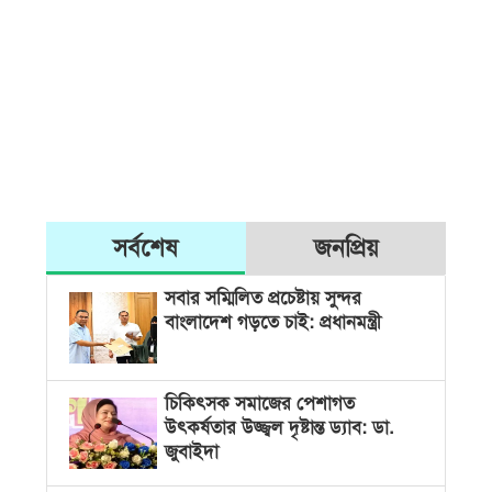
সর্বশেষ
জনপ্রিয়
সবার সম্মিলিত প্রচেষ্টায় সুন্দর
বাংলাদেশ গড়তে চাই: প্রধানমন্ত্রী
চিকিৎসক সমাজের পেশাগত
উৎকর্ষতার উজ্জ্বল দৃষ্টান্ত ড্যাব: ডা.
জুবাইদা