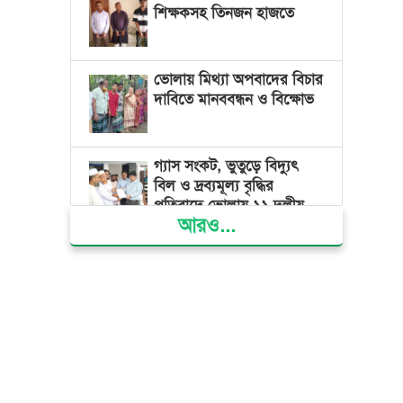
শিক্ষকসহ তিনজন হাজতে
ভোলায় মিথ্যা অপবাদের বিচার
দাবিতে মানববন্ধন ও বিক্ষোভ
গ্যাস সংকট, ভুতুড়ে বিদ্যুৎ
বিল ও দ্রব্যমূল্য বৃদ্ধির
প্রতিবাদে ভোলায় ১১ দলীয়
আরও...
ঐক্যের প্রধানমন্ত্রী বরাবর
স্মারকলিপি প্রদান
ভারত জুলাই শহীদদের
অসম্মান করেছে: রিজভী
জাতিসংঘে জুলাই গণঅভ্যুত্থান
দিবস পালিত