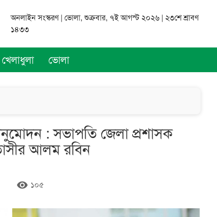
অনলাইন সংস্করণ | ভোলা, শুক্রবার, ৭ই আগস্ট ২০২৬ | ২৩শে শ্রাবণ
১৪৩৩
খেলাধুলা
ভোলা
 অনুমোদন : সভাপতি জেলা প্রশাসক
নতাসীর আলম রবিন
remove_red_eye
১০৫