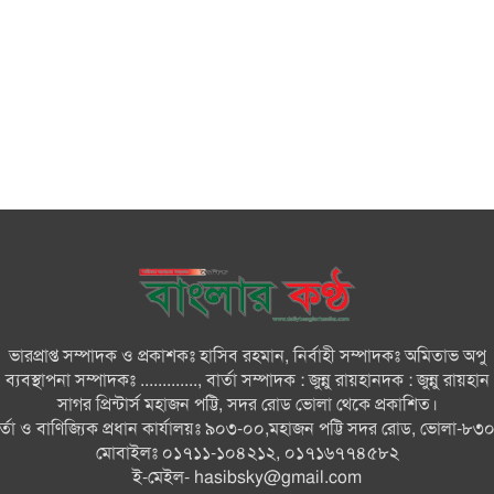
ভারপ্রাপ্ত সম্পাদক ও প্রকাশকঃ হাসিব রহমান, নির্বাহী সম্পাদকঃ অমিতাভ অপু
ব্যবস্থাপনা সম্পাদকঃ ............., বার্তা সম্পাদক : জুন্নু রায়হানদক : জুন্নু রায়হান
সাগর প্রিন্টার্স মহাজন পট্টি, সদর রোড ভোলা থেকে প্রকাশিত।
ার্তা ও বাণিজ্যিক প্রধান কার্যালয়ঃ ৯০৩-০০,মহাজন পট্টি সদর রোড, ভোলা-৮৩
মোবাইলঃ ০১৭১১-১০৪২১২, ০১৭১৬৭৭৪৫৮২
ই-মেইল-
hasibsky@gmail.com