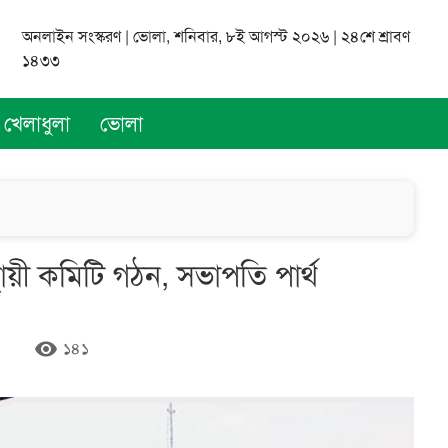
অনলাইন সংস্করণ | ভোলা, শনিবার, ৮ই আগস্ট ২০২৬ | ২৪শে শ্রাবণ
১৪৩৩
খেলাধুলা
ভোলা
্থায়ী কমিটি গঠন, সভাপতি পার্থ
remove_red_eye
১৪১