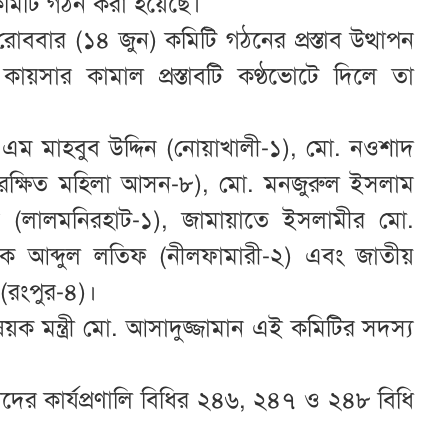
ী কমিটি গঠন করা হয়েছে।
োববার (১৪ জুন) কমিটি গঠনের প্রস্তাব উত্থাপন
 কায়সার কামাল প্রস্তাবটি কণ্ঠভোটে দিলে তা
এম মাহবুব উদ্দিন (নোয়াখালী-১), মো. নওশাদ
ংরক্ষিত মহিলা আসন-৮), মো. মনজুরুল ইসলাম
ান (লালমনিরহাট-১), জামায়াতে ইসলামীর মো.
ুক আব্দুল লতিফ (নীলফামারী-২) এবং জাতীয়
 (রংপুর-৪)।
 মন্ত্রী মো. আসাদুজ্জামান এই কমিটির সদস্য
ের কার্যপ্রণালি বিধির ২৪৬, ২৪৭ ও ২৪৮ বিধি