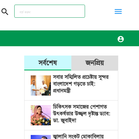
menu
search
account_circle
সর্বশেষ
জনপ্রিয়
সবার সম্মিলিত প্রচেষ্টায় সুন্দর
বাংলাদেশ গড়তে চাই:
প্রধানমন্ত্রী
চিকিৎসক সমাজের পেশাগত
উৎকর্ষতার উজ্জ্বল দৃষ্টান্ত ড্যাব:
ডা. জুবাইদা
জ্বালানি সংকট মোকাবিলায়