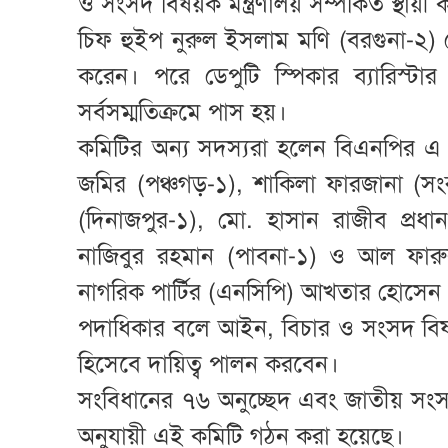
ও সংসদ বিষয়ক মন্ত্রণালয় সম্পর্কিত স্থায়
চিফ হুইপ নুরুল ইসলাম মণি (বরগুনা-২) র
করেন। পরে ডেপুটি স্পিকার ব্যারিস্টার
সর্বসম্মতিক্রমে পাস হয়।
কমিটির অন্য সদস্যরা হলেন বিএনপির এ 
জমির (পঞ্চগড়-১), শাকিলা ফারজানা (স
(দিনাজপুর-১), মো. হাসান রাজীব প্রধ
নাজিবুর রহমান (পাবনা-১) ও আল ফার
নাগরিক পার্টির (এনসিপি) আখতার হোসেন
পদাধিকার বলে আইন, বিচার ও সংসদ বিষয়ক
হিসেবে দায়িত্ব পালন করবেন।
সংবিধানের ৭৬ অনুচ্ছেদ এবং জাতীয় সংসদ
অনুযায়ী এই কমিটি গঠন করা হয়েছে।