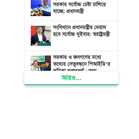
সরকার সর্বোচ্চ চেষ্টা চালিয়ে
যাচ্ছে: প্রধানমন্ত্রী
সংবিধানে প্রধানমন্ত্রীর মেয়াদ
হবে সর্বোচ্চ দুইবার: স্বরাষ্ট্রমন্ত্রী
সরকার ও জনগণের মধ্যে
তথ্যের সেতুবন্ধনে পিআইডি’র
ভূমিকা গুরুত্বপূর্ণ : তথ্য
আরও...
প্রতিমন্ত্রী
দেশের বিভিন্ন স্থানে বৃষ্টির
সম্ভাবনা, বাড়তে পারে দিন-
রাতের তাপমাত্রা
বাজার সিন্ডিকেট ও মজুতদারি
করলেই কঠোর ব্যবস্থা:
আইনমন্ত্রী