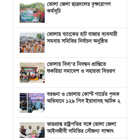
ভোলা জেলা ছাত্রদলের বৃক্ষরোপণ
কর্মসূচি
ভোলায় ব্যাংকের হাট বাজার ব্যবসায়ী
সমবায় সমিতির নির্বাচন অনুষ্ঠিত
ভোলায় বিবা’র নিবন্ধন প্রাপ্তিতে
শুকরিয়া সমাবেশ ও সহায়তা বিতরণ
বরগুনা ও ভোলায় কোস্ট গার্ডের পৃথক
অভিযানে ১২৯ পিস ইয়াবাসহ আটক ২
ভারপ্রাপ্ত রাষ্ট্রপতির সঙ্গে ভোলা জেলা
আইনজীবী সমিতির সৌজন্য সাক্ষাৎ