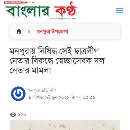
menu
home
মনপুরা উপজেলা
মনপুরায় নিষিদ্ধ সেই ছাত্রলীগ
নেতার বিরুদ্ধে স্বেচ্ছাসেবক দল
নেতার মামলা
মনপুরা প্রতিনিধি
প্রকাশিত: ৯ই জুন ২০২৬ বিকাল ০৩:৩৬
remove_red_eye
১৫৬